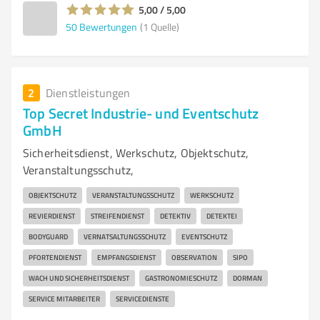
5,00 / 5,00
50
Bewertungen
(1 Quelle)
2
Dienstleistungen
Top Secret Industrie- und Eventschutz
GmbH
Sicherheitsdienst, Werkschutz, Objektschutz,
Veranstaltungsschutz,
OBJEKTSCHUTZ
VERANSTALTUNGSSCHUTZ
WERKSCHUTZ
REVIERDIENST
STREIFENDIENST
DETEKTIV
DETEKTEI
BODYGUARD
VERNATSALTUNGSSCHUTZ
EVENTSCHUTZ
PFORTENDIENST
EMPFANGSDIENST
OBSERVATION
SIPO
WACH UND SICHERHEITSDIENST
GASTRONOMIESCHUTZ
DORMAN
SERVICE MITARBEITER
SERVICEDIENSTE