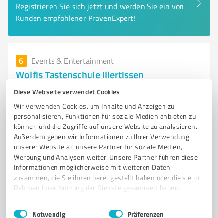
Registrieren Sie sich jetzt und werden Sie ein von
Kunden empfohlener ProvenExpert!
6
Events & Entertainment
Wolfis Tastenschule Illertissen
Individueller Musikunterricht für alle Altersgruppen in
Diese Webseite verwendet Cookies
Illertissen
Wir verwenden Cookies, um Inhalte und Anzeigen zu
personalisieren, Funktionen für soziale Medien anbieten zu
MUSIKSCHULE
ILLERTISSEN
KLAVIERUNTERRICHT
KEYBOARD
können und die Zugriffe auf unsere Website zu analysieren.
E-PIANO
ORGEL
GITARRE
SCHLAGZEUG
Außerdem geben wir Informationen zu Ihrer Verwendung
unserer Website an unsere Partner für soziale Medien,
INDIVIDUELLER UNTERRICHT
AKTIVE MUSIKER
SCHNUPPERSTUNDE
Werbung und Analysen weiter. Unsere Partner führen diese
INSTRUMENTENKAUF
Informationen möglicherweise mit weiteren Daten
zusammen, die Sie ihnen bereitgestellt haben oder die sie im
Karlsbader Str. 15, 89257 Illertissen
Rahmen Ihrer Nutzung der Dienste gesammelt haben.
info@wolfis-tastenschule.de
www.wolfis-tastenschule.de/
Einwilligungsauswahl
Impressum
|
Datenschutzbestimmungen
Notwendig
Präferenzen