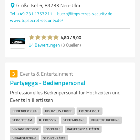
Große Isel 6, 89233 Neu-Ulm
Tel. +49 731 1753211
buero@topsecret-security.de
www.topsecret-security.de/
4,80 / 5,00
84
Bewertungen
(3 Quellen)
3
Events & Entertainment
Partyeggs - Bedienpersonal
Professionelles Bedienpersonal für Hochzeiten und
Events in Illertissen
BEDIENPERSONAL
HOCHZEITSSERVICE
EVENTSERVICE
SERVICETEAM
ILLERTISSEN
SEKTEMPFANG
BUFFETBETREUUNG
VINTAGE FOTOBOX
COCKTAILS
KAFFEESPEZIALITÄTEN
VERANSTALTUNG
SERVICEKRÄFTE