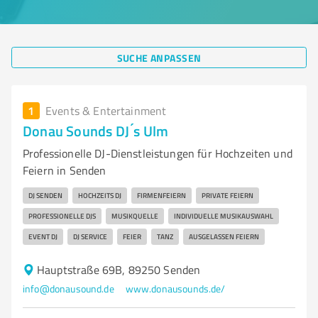
SUCHE ANPASSEN
1
Events & Entertainment
Donau Sounds DJ ́s Ulm
Professionelle DJ-Dienstleistungen für Hochzeiten und
Feiern in Senden
DJ SENDEN
HOCHZEITS DJ
FIRMENFEIERN
PRIVATE FEIERN
PROFESSIONELLE DJS
MUSIKQUELLE
INDIVIDUELLE MUSIKAUSWAHL
EVENT DJ
DJ SERVICE
FEIER
TANZ
AUSGELASSEN FEIERN
Hauptstraße 69B, 89250 Senden
info@donausound.de
www.donausounds.de/