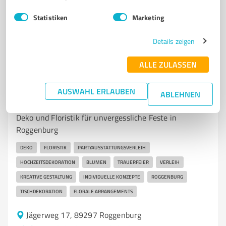
5,00 / 5,00
Statistiken
Marketing
11
Bewertungen
(1 Quelle)
Details zeigen
ALLE ZULASSEN
7
Events & Entertainment
einGEDECKT | Deko & Floristik | Roggenburg
AUSWAHL ERLAUBEN
ABLEHNEN
- Schießen
Deko und Floristik für unvergessliche Feste in
Roggenburg
DEKO
FLORISTIK
PARTYAUSSTATTUNGSVERLEIH
HOCHZEITSDEKORATION
BLUMEN
TRAUERFEIER
VERLEIH
KREATIVE GESTALTUNG
INDIVIDUELLE KONZEPTE
ROGGENBURG
TISCHDEKORATION
FLORALE ARRANGEMENTS
Jägerweg 17, 89297 Roggenburg