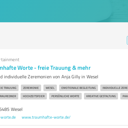
rtainment
umhafte Worte - freie Trauung & mehr
d individuelle Zeremonien von Anja Gilly in Wesel
EIE TRAUUNG
ZEREMONIE
WESEL
EMOTIONALE BEGLEITUNG
INDIVIDUELLE ZER
TRAUREDNER
HOCHZEITSFEIER
PERSÖNLICHE WORTE
KREATIVE GESTALTUNG
PAA
46485 Wesel
worte.de
www.traumhafte-worte.de/