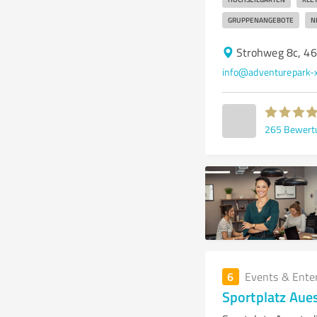
GRUPPENANGEBOTE
N
Strohweg 8c, 4
info@adventurepark-
265
Bewert
6
Events & Ente
Sportplatz Aue