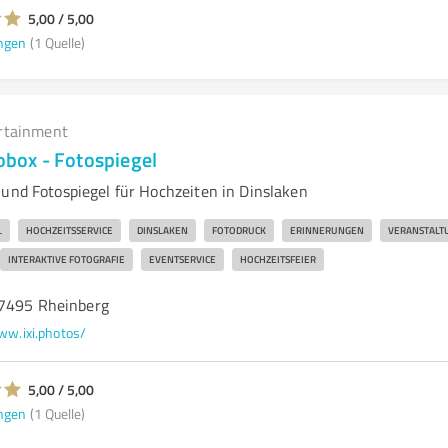
5,00 / 5,00
ngen
(1 Quelle)
rtainment
tobox - Fotospiegel
 und Fotospiegel für Hochzeiten in Dinslaken
L
HOCHZEITSSERVICE
DINSLAKEN
FOTODRUCK
ERINNERUNGEN
VERANSTALT
INTERAKTIVE FOTOGRAFIE
EVENTSERVICE
HOCHZEITSFEIER
47495 Rheinberg
w.ixi.photos/
5,00 / 5,00
ngen
(1 Quelle)