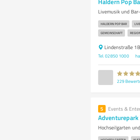
Haldern Pop Ba
Livemusik und Bar-
HALDERN POP BAR
LIV
GEMEINSCHAFT
REGIO
Lindenstraße 1
Tel. 02850 1000
ha
229
Bewert
5
Events & Ente
Adventurepark
Hochseilgarten und 
HOCHSEILGARTEN
KLE