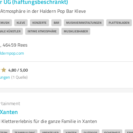
r UG (haftungsbeschränkt)
Atmosphäre in der Haldern Pop Bar Kleve
EMUSIK
KLEVE
KONZERTE
BAR
MUSIKVERANSTALTUNGEN
PLATTENLADEN
NALE KÜNSTLER
INTIME ATMOSPHÄRE
MUSIKLIEBHABER
B, 46459 Rees
ldernpop.com
4,80 / 5,00
ungen
(1 Quelle)
rtainment
 Xanten
Klettererlebnis für die ganze Familie in Xanten
TTERN
TEAMBUILDING
ABENTEUER
XANTEN
OUTDOOR
SICHERHEIT
FAM