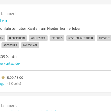
rtainment
nten
lonfahrten über Xanten am Niederrhein erleben
TEN
NIEDERRHEIN
WOLKENTAXI
ERLEBNIS
GESCHENKGUTSCHEIN
AUSSICHT
ABENTEUER
LANDSCHAFT
509 Xanten
olkentaxi.de/
5,00 / 5,00
ngen
(1 Quelle)
rtainment