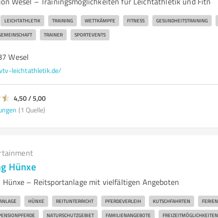
ion Wesel – Trainingsmöglichkeiten für Leichtathletik und Fitn
LEICHTATHLETIK
TRAINING
WETTKÄMPFE
FITNESS
GESUNDHEITSTRAINING
GEMEINSCHAFT
TRAINER
SPORTEVENTS
487 Wesel
wtv-leichtathletik.de/
4,50 / 5,00
ungen
(1 Quelle)
rtainment
ng Hünxe
n Hünxe – Reitsportanlage mit vielfältigen Angeboten
ANLAGE
HÜNXE
REITUNTERRICHT
PFERDEVERLEIH
KUTSCHFAHRTEN
FERIE
PENSIONPFERDE
NATURSCHUTZGEBIET
FAMILIENANGEBOTE
FREIZEITMÖGLICHKEITEN