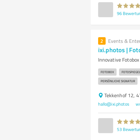
96
Bewertu
2
Events & Ente
ixi.photos | Fo
Innovative Fotobox
FOTOBOX
FOTOSPIEGE
PERSÖNLICHE SIGNATUR
Tekkenhof 12, 
hallo@ixi.photos
ww
53
Bewertu