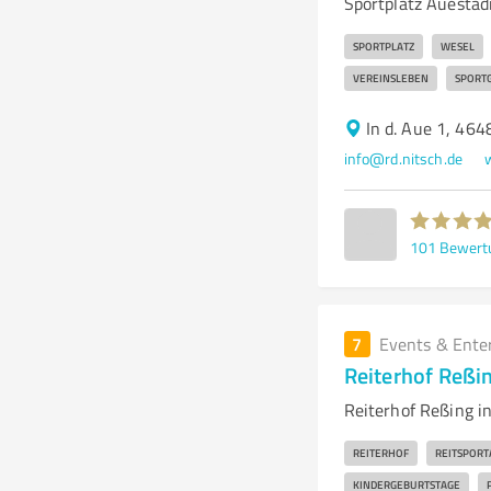
Sportplatz Auestad
SPORTPLATZ
WESEL
VEREINSLEBEN
SPORT
In d. Aue 1, 46
info@rd.nitsch.de
101
Bewert
7
Events & Ente
Reiterhof Reßi
Reiterhof Reßing i
REITERHOF
REITSPORT
KINDERGEBURTSTAGE