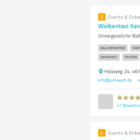
3
Events & Ente
Wolkentaxi Xa
Unvergessliche Bal
BALLONFAHRTEN
XAN
SICHERHEIT
PILOTEN
Holzweg 24, 46
info@juhuwelt.de
w
47
Bewertu
4
Events & Ente