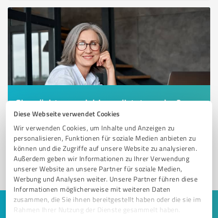
Sie möchten auch hier gelistet werden?
Diese Webseite verwendet Cookies
Registrieren Sie sich jetzt und werden Sie ein von
Wir verwenden Cookies, um Inhalte und Anzeigen zu
Kunden empfohlener ProvenExpert!
personalisieren, Funktionen für soziale Medien anbieten zu
können und die Zugriffe auf unsere Website zu analysieren.
Außerdem geben wir Informationen zu Ihrer Verwendung
1
unserer Website an unsere Partner für soziale Medien,
Werbung und Analysen weiter. Unsere Partner führen diese
Informationen möglicherweise mit weiteren Daten
zusammen, die Sie ihnen bereitgestellt haben oder die sie im
Rahmen Ihrer Nutzung der Dienste gesammelt haben.
Keine Zeit für lange Recherchen und E-