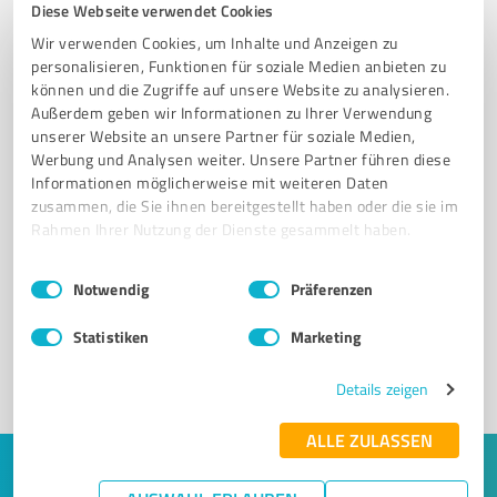
Diese Webseite verwendet Cookies
Wir verwenden Cookies, um Inhalte und Anzeigen zu
personalisieren, Funktionen für soziale Medien anbieten zu
können und die Zugriffe auf unsere Website zu analysieren.
Außerdem geben wir Informationen zu Ihrer Verwendung
unserer Website an unsere Partner für soziale Medien,
Werbung und Analysen weiter. Unsere Partner führen diese
Informationen möglicherweise mit weiteren Daten
zusammen, die Sie ihnen bereitgestellt haben oder die sie im
Sie möchten auch hier gelistet werden?
Rahmen Ihrer Nutzung der Dienste gesammelt haben.
Registrieren Sie sich jetzt und werden Sie ein von
Einwilligungsauswahl
Impressum
|
Datenschutzbestimmungen
Notwendig
Präferenzen
Kunden empfohlener ProvenExpert!
Statistiken
Marketing
1
Details zeigen
ALLE ZULASSEN
Keine Zeit für lange Recherchen und E-