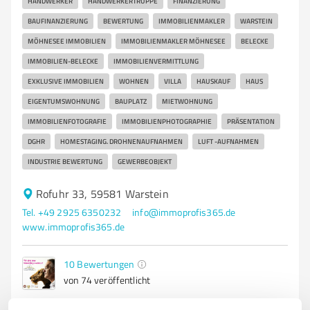
HANDWERKER
HANDWERKERTRUPPE
FINANZIERUNG
BAUFINANZIERUNG
BEWERTUNG
IMMOBILIENMAKLER
WARSTEIN
MÖHNESEE IMMOBILIEN
IMMOBILIENMAKLER MÖHNESEE
BELECKE
IMMOBILIEN-BELECKE
IMMOBILIENVERMITTLUNG
EXKLUSIVE IMMOBILIEN
WOHNEN
VILLA
HAUSKAUF
HAUS
EIGENTUMSWOHNUNG
BAUPLATZ
MIETWOHNUNG
IMMOBILIENFOTOGRAFIE
IMMOBILIENPHOTOGRAPHIE
PRÄSENTATION
DGHR
HOMESTAGING. DROHNENAUFNAHMEN
LUFT -AUFNAHMEN
INDUSTRIE BEWERTUNG
GEWERBEOBJEKT
Rofuhr 33, 59581 Warstein
Tel. +49 2925 6350232
info@immoprofis365.de
www.immoprofis365.de
10
Bewertungen
von 74 veröffentlicht