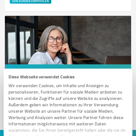
VON KUNDEN EMPFOHLEN
Sie möchten auch hier gelistet werden?
Diese Webseite verwendet Cookies
Registrieren Sie sich jetzt und werden Sie ein von
Wir verwenden Cookies, um Inhalte und Anzeigen zu
personalisieren, Funktionen für soziale Medien anbieten zu
Kunden empfohlener ProvenExpert!
können und die Zugriffe auf unsere Website zu analysieren.
Außerdem geben wir Informationen zu Ihrer Verwendung
unserer Website an unsere Partner für soziale Medien,
1
Werbung und Analysen weiter. Unsere Partner führen diese
Informationen möglicherweise mit weiteren Daten
zusammen, die Sie ihnen bereitgestellt haben oder die sie im