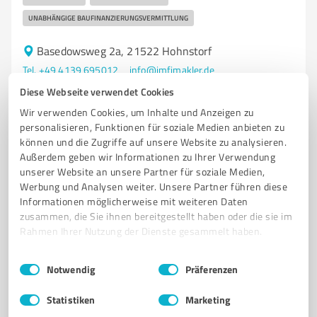
UNABHÄNGIGE BAUFINANZIERUNGSVERMITTLUNG
Basedowsweg 2a, 21522 Hohnstorf
Tel. +49 4139 695012
info@imfimakler.de
www.imfimakler.de
Diese Webseite verwendet Cookies
Wir verwenden Cookies, um Inhalte und Anzeigen zu
10
Bewertungen
personalisieren, Funktionen für soziale Medien anbieten zu
von 85 veröffentlicht
können und die Zugriffe auf unsere Website zu analysieren.
Außerdem geben wir Informationen zu Ihrer Verwendung
unserer Website an unsere Partner für soziale Medien,
Werbung und Analysen weiter. Unsere Partner führen diese
Informationen möglicherweise mit weiteren Daten
zusammen, die Sie ihnen bereitgestellt haben oder die sie im
Rahmen Ihrer Nutzung der Dienste gesammelt haben.
Einwilligungsauswahl
Impressum
|
Datenschutzbestimmungen
Notwendig
Präferenzen
Statistiken
Marketing