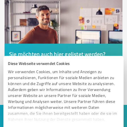
Sie möchten auch hier gelistet werden?
Registrieren Sie sich jetzt und werden Sie ein von
Diese Webseite verwendet Cookies
Kunden empfohlener ProvenExpert!
Wir verwenden Cookies, um Inhalte und Anzeigen zu
personalisieren, Funktionen für soziale Medien anbieten zu
können und die Zugriffe auf unsere Website zu analysieren.
Außerdem geben wir Informationen zu Ihrer Verwendung
1
unserer Website an unsere Partner für soziale Medien,
Werbung und Analysen weiter. Unsere Partner führen diese
Informationen möglicherweise mit weiteren Daten
zusammen, die Sie ihnen bereitgestellt haben oder die sie im
Keine Zeit für lange Recherchen und E-
Rahmen Ihrer Nutzung der Dienste gesammelt haben.
Mails? Jetzt Angebote empfangen!