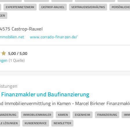
EXPERTENNETZWERK
CASTROP-RAUXEL
VERTRAUENSVERHÄLTNIS
PERSÖNLICHE
GEN
44575 Castrop-Rauxel
mobilien.net
www.corrado-finanzen.de/
5,00 / 5,00
ngen
(1 Quelle)
eistungen
- Finanzmakler und Baufinanzierung
d Immobilienvermittlung in Kamen - Marcel Birkner Finanzmakl
NANZIERUNG
IMMOBILIENMAKLER
KAMEN
EIGENHEIM
FINANZIERUNG
IMM
LLE LÖSUNGEN
KUNDENSERVICE
NEWSLETTER