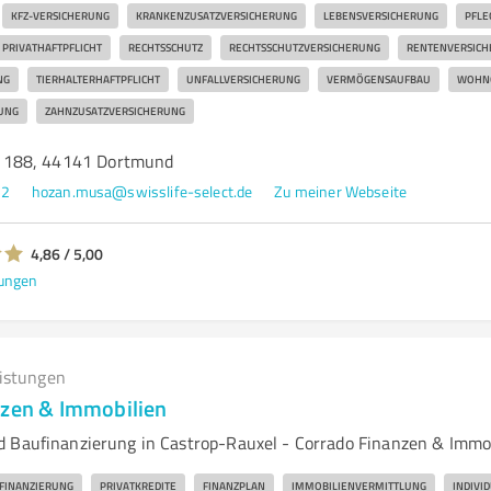
KFZ-VERSICHERUNG
KRANKENZUSATZVERSICHERUNG
LEBENSVERSICHERUNG
PFLE
PRIVATHAFTPFLICHT
RECHTSSCHUTZ
RECHTSSCHUTZVERSICHERUNG
RENTENVERSICH
NG
TIERHALTERHAFTPFLICHT
UNFALLVERSICHERUNG
VERMÖGENSAUFBAU
WOHN
UNG
ZAHNZUSATZVERSICHERUNG
 188, 44141 Dortmund
52
hozan.musa@swisslife-select.de
Zu meiner Webseite
4,86 / 5,00
ungen
eistungen
nzen & Immobilien
 Baufinanzierung in Castrop-Rauxel - Corrado Finanzen & Immo
FINANZIERUNG
PRIVATKREDITE
FINANZPLAN
IMMOBILIENVERMITTLUNG
INDIVI