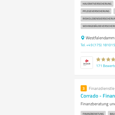
HAUSRATVERSICHERUNG
PFLEGEVERSICHERUNG
RISIKOLEBENSVERSICHERU
WOHNGEBÄUDEVERSICHER
Westfalendamm
Tel. +49 (175) 18101
171
Bewert
3
Finanzdienstl
Corrado - Fina
Finanzberatung und
FINANZBERATUNG
BAU