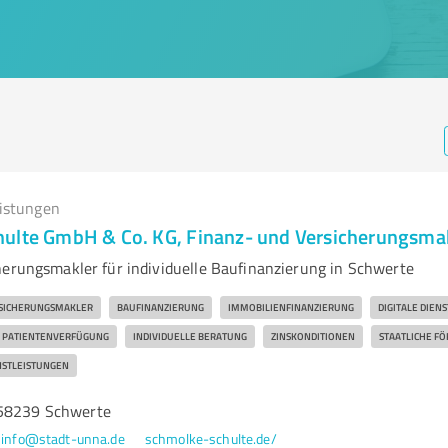
eistungen
ulte GmbH & Co. KG, Finanz- und Versicherungsma
herungsmakler für individuelle Baufinanzierung in Schwerte
SICHERUNGSMAKLER
BAUFINANZIERUNG
IMMOBILIENFINANZIERUNG
DIGITALE DIEN
PATIENTENVERFÜGUNG
INDIVIDUELLE BERATUNG
ZINSKONDITIONEN
STAATLICHE F
NSTLEISTUNGEN
 58239 Schwerte
info@stadt-unna.de
schmolke-schulte.de/