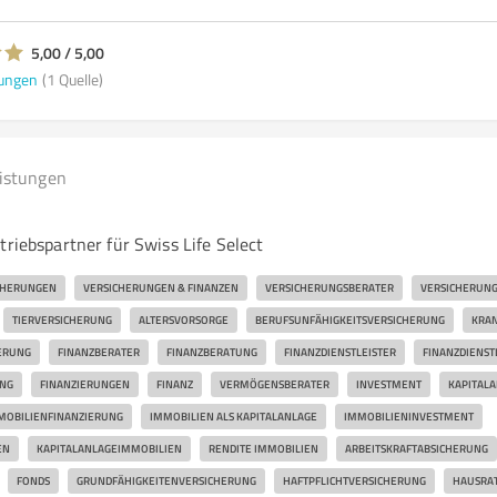
5,00 / 5,00
ungen
(1 Quelle)
eistungen
triebspartner für Swiss Life Select
CHERUNGEN
VERSICHERUNGEN & FINANZEN
VERSICHERUNGSBERATER
VERSICHERUNG
TIERVERSICHERUNG
ALTERSVORSORGE
BERUFSUNFÄHIGKEITSVERSICHERUNG
KRA
ERUNG
FINANZBERATER
FINANZBERATUNG
FINANZDIENSTLEISTER
FINANZDIENST
UNG
FINANZIERUNGEN
FINANZ
VERMÖGENSBERATER
INVESTMENT
KAPITAL
MOBILIENFINANZIERUNG
IMMOBILIEN ALS KAPITALANLAGE
IMMOBILIENINVESTMENT
EN
KAPITALANLAGEIMMOBILIEN
RENDITE IMMOBILIEN
ARBEITSKRAFTABSICHERUNG
FONDS
GRUNDFÄHIGKEITENVERSICHERUNG
HAFTPFLICHTVERSICHERUNG
HAUSRA