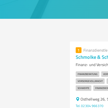
1
Finanzdienstl
Schmolke & Sch
Finanz- und Versic
FINANZBERATUNG
VER
VORSORGEVOLLMACHT
SCHWERTE
FINANZDIE
Osthellweg 26,
Tel. 02304 966370