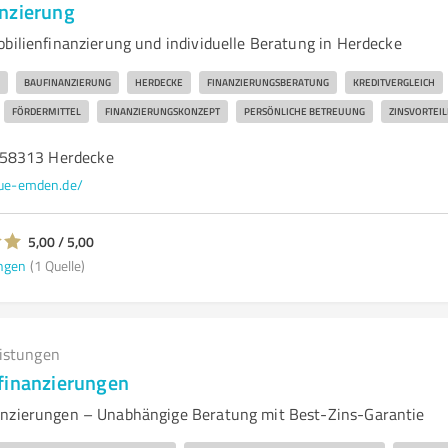
nzierung
obilienfinanzierung und individuelle Beratung in Herdecke
BAUFINANZIERUNG
HERDECKE
FINANZIERUNGSBERATUNG
KREDITVERGLEICH
FÖRDERMITTEL
FINANZIERUNGSKONZEPT
PERSÖNLICHE BETREUUNG
ZINSVORTEIL
58313 Herdecke
ue-emden.de/
5,00 / 5,00
ngen
(1 Quelle)
eistungen
finanzierungen
anzierungen – Unabhängige Beratung mit Best-Zins-Garantie