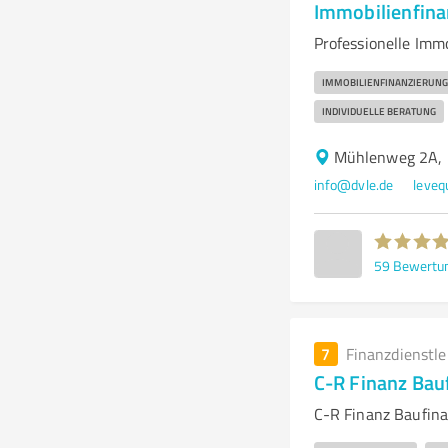
Immobilienfina
Professionelle Imm
IMMOBILIENFINANZIERUNG
INDIVIDUELLE BERATUNG
Mühlenweg 2A, 
info@dvle.de
leveq
59
Bewertu
7
Finanzdienstl
C-R Finanz Bau
C-R Finanz Baufin