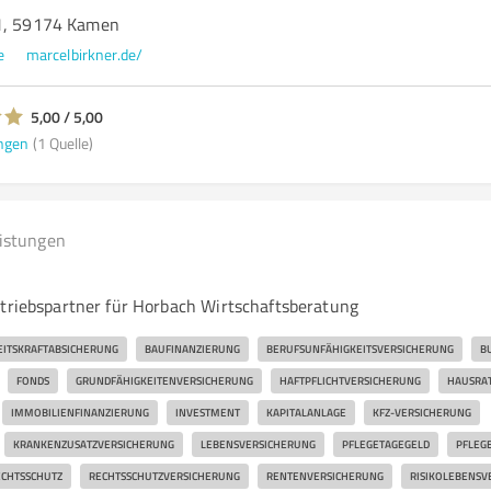
61, 59174 Kamen
e
marcelbirkner.de/
5,00 / 5,00
ngen
(1 Quelle)
eistungen
rtriebspartner für Horbach Wirtschaftsberatung
EITSKRAFTABSICHERUNG
BAUFINANZIERUNG
BERUFSUNFÄHIGKEITSVERSICHERUNG
B
FONDS
GRUNDFÄHIGKEITENVERSICHERUNG
HAFTPFLICHTVERSICHERUNG
HAUSRA
IMMOBILIENFINANZIERUNG
INVESTMENT
KAPITALANLAGE
KFZ-VERSICHERUNG
KRANKENZUSATZVERSICHERUNG
LEBENSVERSICHERUNG
PFLEGETAGEGELD
PFLEG
CHTSSCHUTZ
RECHTSSCHUTZVERSICHERUNG
RENTENVERSICHERUNG
RISIKOLEBENSV