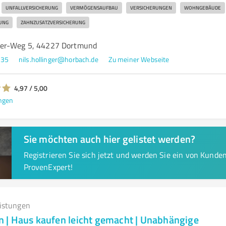
UNFALLVERSICHERUNG
VERMÖGENSAUFBAU
VERSICHERUNGEN
WOHNGEBÄUDE
UNG
ZAHNZUSATZVERSICHERUNG
er-Weg 5, 44227 Dortmund
535
nils.hollinger@horbach.de
Zu meiner Webseite
4,97 / 5,00
ngen
Sie möchten auch hier gelistet werden?
Registrieren Sie sich jetzt und werden Sie ein von Kund
ProvenExpert!
eistungen
| Haus kaufen leicht gemacht | Unabhängige