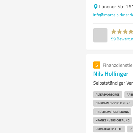
Lünener Str. 1
info@marcelbirkner.d
59
Bewertu
5
Finanzdienstl
Nils Hollinger
Selbstständiger Ve
ALTERSVORSORGE
ARB
EINKOMMENSSICHERUNG
HAUSRATVERSICHERUNG
KRANKENVERSICHERUNG
PRIVATHAFTPFLICHT
RE