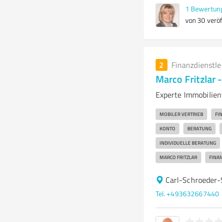
1
Bewertun
von 30 veröf
2
Finanzdienstl
Marco Fritzlar 
Experte Immobilien
MOBILER VERTRIEB
FI
KONTO
BERATUNG
INDIVIDUELLE BERATUNG
MARCO FRITZLAR
FINA
Carl-Schroeder
Tel. +493632667440