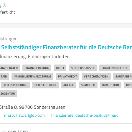
g
fentlicht
eistungen
- Selbstständiger Finanzberater für die Deutsche Ba
finanzierung, Finanzagenturleiter
NANZBERATER
FINANZBERATUNG
BAUFI
SONDERSHAUSEN
SONDERKONDITION
FAIR
IMMOBILIENFINANZIERUNG
PRIVATKREDIT
VERSICHERUNGEN
BAUSPAREN
ALTERSVORSORGE
DEUTSCHE BANK
ANLAGE
SPARBUCH
INVESTITION
KRE
NZAGENTUR
-Straße 8, 99706 Sondershausen
marco.fritzlar@db.com
finanzberater.deutsche-bank.de/marco.fritzlar_sondershausen.html
0,00 / 5,00