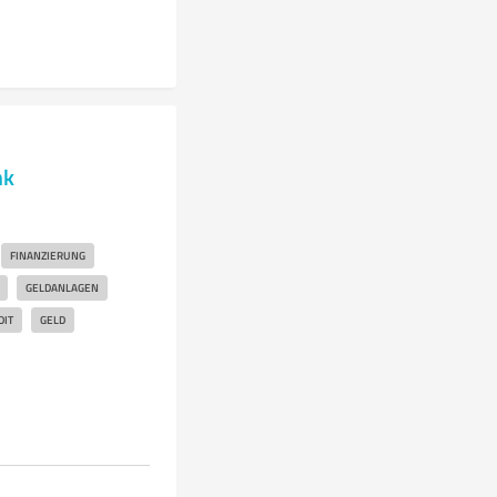
nk
FINANZIERUNG
GELDANLAGEN
DIT
GELD