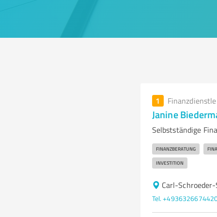
1
Finanzdienstl
Janine Biederm
Selbstständige Fin
FINANZBERATUNG
FIN
INVESTITION
Carl-Schroeder
Tel. +493632667442