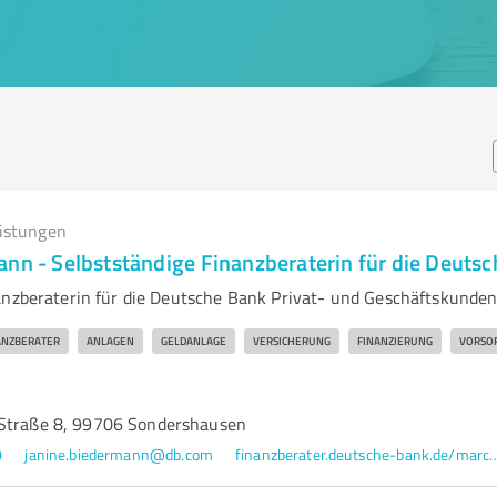
eistungen
ann - Selbstständige Finanzberaterin für die Deuts
anzberaterin für die Deutsche Bank Privat- und Geschäftskunde
ANZBERATER
ANLAGEN
GELDANLAGE
VERSICHERUNG
FINANZIERUNG
VORSO
-Straße 8, 99706 Sondershausen
0
janine.biedermann@db.com
finanzberater.deutsche-bank.de/marco.fritzl