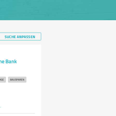
SUCHE ANPASSEN
che Bank
n
RGE
BAUSPAREN
ar_sondershausen.html