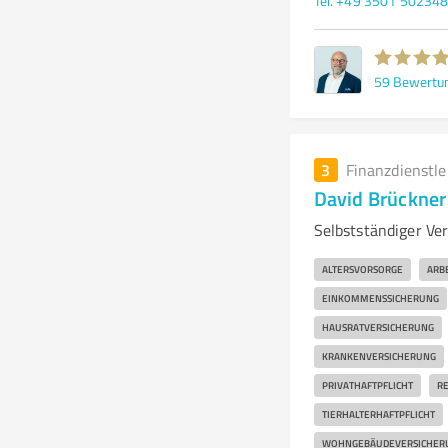
Tel. +49 3501 50234
59
Bewertu
3
Finanzdienstl
David Brückner
Selbstständiger Ver
ALTERSVORSORGE
ARB
EINKOMMENSSICHERUNG
HAUSRATVERSICHERUNG
KRANKENVERSICHERUNG
PRIVATHAFTPFLICHT
RE
TIERHALTERHAFTPFLICHT
WOHNGEBÄUDEVERSICHER