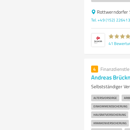
Rottwerndorfer 
Tel. +49 (152) 22641
41
Bewertu
4
Finanzdienstl
Andreas Brück
Selbstständiger Ver
ALTERSVORSORGE
ARB
EINKOMMENSSICHERUNG
HAUSRATVERSICHERUNG
KRANKENVERSICHERUNG