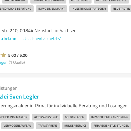
KAPITALANLAGE
IMMOBILIENBERATUNG
MIETRENDITE
BESTANDSIMMOBILIEN
ERSÖNLICHE BERATUNG
IMMOBILIENMARKT
INVESTITIONSSTRATEGIEN
NEUSTADT IN
 Str. 210, 01844 Neustadt in Sachsen
schel.com
david-hentzschel.de/
5,00 / 5,00
ngen
(1 Quelle)
eistungen
lei Sven Legler
herungsmakler in Pirna für individuelle Beratung und Lösungen
SICHERUNGSMAKLER
ALTERSVORSORGE
GELDANLAGEN
IMMOBILIENFINANZIERUNG
VERMÖGENSAUFBAU
TRANSPARENZ
KUNDENSERVICE
FINANZDIENSTLEISTUNGEN