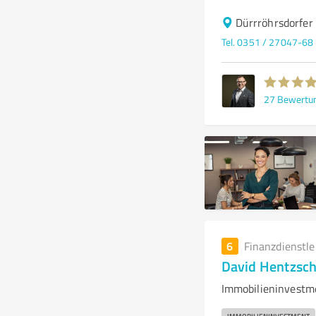
Dürrröhrsdorfer
Tel. 0351 / 27047-68
27
Bewertu
6
Finanzdienstl
David Hentzsch
Immobilieninvestme