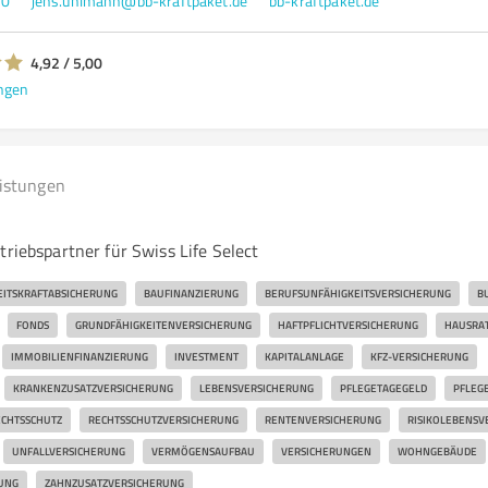
80
jens.uhlmann@bb-kraftpaket.de
bb-kraftpaket.de
4,92 / 5,00
ngen
eistungen
triebspartner für Swiss Life Select
EITSKRAFTABSICHERUNG
BAUFINANZIERUNG
BERUFSUNFÄHIGKEITSVERSICHERUNG
B
FONDS
GRUNDFÄHIGKEITENVERSICHERUNG
HAFTPFLICHTVERSICHERUNG
HAUSRA
IMMOBILIENFINANZIERUNG
INVESTMENT
KAPITALANLAGE
KFZ-VERSICHERUNG
KRANKENZUSATZVERSICHERUNG
LEBENSVERSICHERUNG
PFLEGETAGEGELD
PFLEG
CHTSSCHUTZ
RECHTSSCHUTZVERSICHERUNG
RENTENVERSICHERUNG
RISIKOLEBENSV
UNFALLVERSICHERUNG
VERMÖGENSAUFBAU
VERSICHERUNGEN
WOHNGEBÄUDE
UNG
ZAHNZUSATZVERSICHERUNG