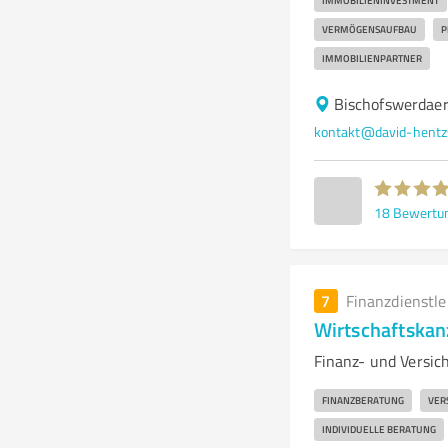
IMMOBILIENINVESTMENT
VERMÖGENSAUFBAU
P
IMMOBILIENPARTNER
Bischofswerdaer
kontakt@david-hentz
18
Bewertu
7
Finanzdienstl
Wirtschaftskanz
Finanz- und Versic
FINANZBERATUNG
VER
INDIVIDUELLE BERATUNG