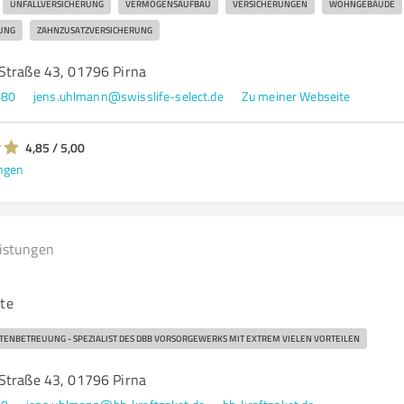
UNFALLVERSICHERUNG
VERMÖGENSAUFBAU
VERSICHERUNGEN
WOHNGEBÄUDE
UNG
ZAHNZUSATZVERSICHERUNG
Straße 43, 01796 Pirna
480
jens.uhlmann@swisslife-select.de
Zu meiner Webseite
4,85 / 5,00
ngen
eistungen
mte
NBETREUUNG - SPEZIALIST DES DBB VORSORGEWERKS MIT EXTREM VIELEN VORTEILEN
Straße 43, 01796 Pirna