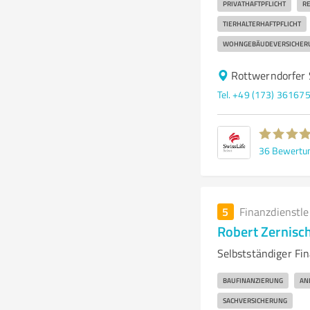
PRIVATHAFTPFLICHT
RE
TIERHALTERHAFTPFLICHT
WOHNGEBÄUDEVERSICHER
Rottwerndorfer 
Tel. +49 (173) 36167
36
Bewertu
5
Finanzdienstl
Robert Zernisc
Selbstständiger Fi
BAUFINANZIERUNG
AN
SACHVERSICHERUNG