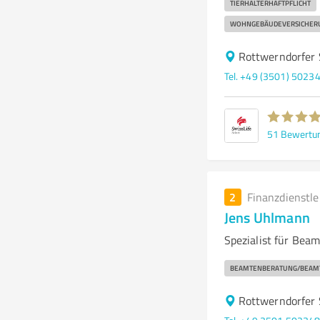
TIERHALTERHAFTPFLICHT
WOHNGEBÄUDEVERSICHER
Rottwerndorfer 
Tel. +49 (3501) 5023
51
Bewertu
2
Finanzdienstl
Jens Uhlmann
Spezialist für Bea
BEAMTENBERATUNG/BEAMTE
Rottwerndorfer 