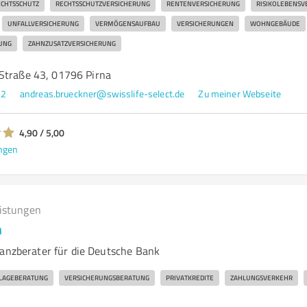
CHTSSCHUTZ
RECHTSSCHUTZVERSICHERUNG
RENTENVERSICHERUNG
RISIKOLEBENSV
UNFALLVERSICHERUNG
VERMÖGENSAUFBAU
VERSICHERUNGEN
WOHNGEBÄUDE
UNG
ZAHNZUSATZVERSICHERUNG
Straße 43, 01796 Pirna
52
andreas.brueckner@swisslife-select.de
Zu meiner Webseite
4,90 / 5,00
ngen
eistungen
h
nanzberater für die Deutsche Bank
LAGEBERATUNG
VERSICHERUNGSBERATUNG
PRIVATKREDITE
ZAHLUNGSVERKEHR