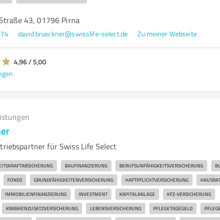
Straße 43, 01796 Pirna
374
david.brueckner@swisslife-select.de
Zu meiner Webseite
4,96 / 5,00
ngen
eistungen
ner
triebspartner für Swiss Life Select
EITSKRAFTABSICHERUNG
BAUFINANZIERUNG
BERUFSUNFÄHIGKEITSVERSICHERUNG
B
FONDS
GRUNDFÄHIGKEITENVERSICHERUNG
HAFTPFLICHTVERSICHERUNG
HAUSRA
IMMOBILIENFINANZIERUNG
INVESTMENT
KAPITALANLAGE
KFZ-VERSICHERUNG
KRANKENZUSATZVERSICHERUNG
LEBENSVERSICHERUNG
PFLEGETAGEGELD
PFLEG