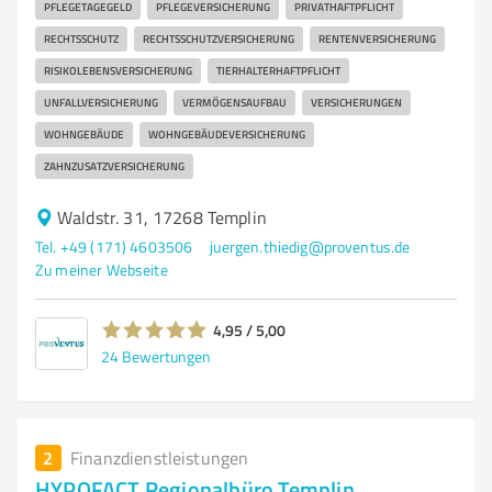
PFLEGETAGEGELD
PFLEGEVERSICHERUNG
PRIVATHAFTPFLICHT
RECHTSSCHUTZ
RECHTSSCHUTZVERSICHERUNG
RENTENVERSICHERUNG
RISIKOLEBENSVERSICHERUNG
TIERHALTERHAFTPFLICHT
UNFALLVERSICHERUNG
VERMÖGENSAUFBAU
VERSICHERUNGEN
WOHNGEBÄUDE
WOHNGEBÄUDEVERSICHERUNG
ZAHNZUSATZVERSICHERUNG
Waldstr. 31, 17268 Templin
Tel. +49 (171) 4603506
juergen.thiedig@proventus.de
Zu meiner Webseite
4,95 / 5,00
24
Bewertungen
2
Finanzdienstleistungen
HYPOFACT Regionalbüro Templin