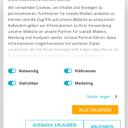
Leasingagentur AGW Angermünde
Wir verwenden Cookies, um Inhalte und Anzeigen zu
personalisieren, Funktionen für soziale Medien anbieten zu
Leasingagentur AGW - Fahrzeugleasing ohne Schufa
können und die Zugriffe auf unsere Website zu analysieren.
und unkomplizierte Genehmigung
Außerdem geben wir Informationen zu Ihrer Verwendung
unserer Website an unsere Partner für soziale Medien,
LEASINGSERVICE
FAHRZEUGLEASING
SCHUFAFREIES LEASING
Werbung und Analysen weiter. Unsere Partner führen diese
NEUWAGENLEASING
GEBRAUCHTWAGENLEASING
Informationen möglicherweise mit weiteren Daten
LEASING OHNE SCHUFA
SALE & LEASE BACK
LEASINGAGENTUR
zusammen, die Sie ihnen bereitgestellt haben oder die sie im
Rahmen Ihrer Nutzung der Dienste gesammelt haben.
LEASING OHNE VORKOSTEN
FAHRZEUGFINANZIERUNG
LEASINGRATEN
ZULASSUNGSSERVICE
Einwilligungsauswahl
Impressum
|
Datenschutzbestimmungen
Notwendig
Präferenzen
Am Waldrand 10, 16278 Angermünde
Statistiken
Marketing
info@agentur-gw.de
www.agentur-gw.de/
Details zeigen
0,00 / 5,00
Nicht bewertet
0
ALLE ZULASSEN
AUSWAHL ERLAUBEN
ABLEHNEN