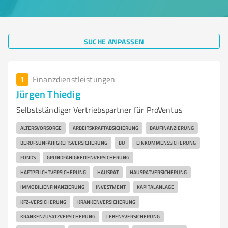
SUCHE ANPASSEN
1
Finanzdienstleistungen
Jürgen Thiedig
Selbstständiger Vertriebspartner für ProVentus
ALTERSVORSORGE
ARBEITSKRAFTABSICHERUNG
BAUFINANZIERUNG
BERUFSUNFÄHIGKEITSVERSICHERUNG
BU
EINKOMMENSSICHERUNG
FONDS
GRUNDFÄHIGKEITENVERSICHERUNG
HAFTPFLICHTVERSICHERUNG
HAUSRAT
HAUSRATVERSICHERUNG
IMMOBILIENFINANZIERUNG
INVESTMENT
KAPITALANLAGE
KFZ-VERSICHERUNG
KRANKENVERSICHERUNG
KRANKENZUSATZVERSICHERUNG
LEBENSVERSICHERUNG