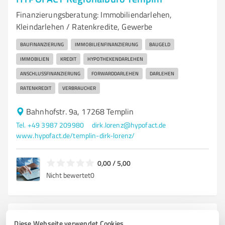
Finanzierungsberatung: Immobiliendarlehen,
Kleindarlehen / Ratenkredite, Gewerbe
BAUFINANZIERUNG
IMMOBILIENFINANZIERUNG
BAUGELD
IMMOBILIEN
KREDIT
HYPOTHEKENDARLEHEN
ANSCHLUSSFINANZIERUNG
FORWARDDARLEHEN
DARLEHEN
RATENKREDIT
VERBRAUCHER
Bahnhofstr. 9a, 17268 Templin
Tel. +49 3987 209980
dirk.lorenz@hypofact.de
www.hypofact.de/templin-dirk-lorenz/
0,00 / 5,00
Nicht bewertet
0
3
Finanzdienstleistungen
Diese Webseite verwendet Cookies