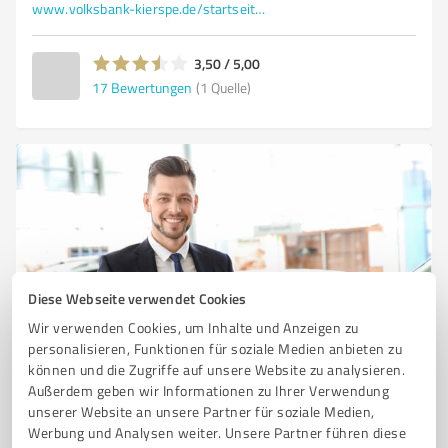
www.volksbank-kierspe.de/startseite.html
3,50 / 5,00
17
Bewertungen
(1 Quelle)
Diese Webseite verwendet Cookies
Wir verwenden Cookies, um Inhalte und Anzeigen zu
Sie möchten auch hier gelistet werden?
personalisieren, Funktionen für soziale Medien anbieten zu
können und die Zugriffe auf unsere Website zu analysieren.
Registrieren Sie sich jetzt und werden Sie ein von
Außerdem geben wir Informationen zu Ihrer Verwendung
Kunden empfohlener ProvenExpert!
unserer Website an unsere Partner für soziale Medien,
Werbung und Analysen weiter. Unsere Partner führen diese