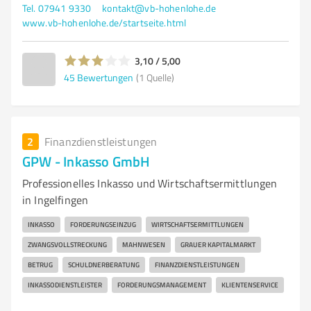
Tel. 07941 9330
kontakt@vb-hohenlohe.de
www.vb-hohenlohe.de/startseite.html
3,10 / 5,00
45
Bewertungen
(1 Quelle)
2
Finanzdienstleistungen
GPW - Inkasso GmbH
Professionelles Inkasso und Wirtschaftsermittlungen
in Ingelfingen
INKASSO
FORDERUNGSEINZUG
WIRTSCHAFTSERMITTLUNGEN
ZWANGSVOLLSTRECKUNG
MAHNWESEN
GRAUER KAPITALMARKT
BETRUG
SCHULDNERBERATUNG
FINANZDIENSTLEISTUNGEN
INKASSODIENSTLEISTER
FORDERUNGSMANAGEMENT
KLIENTENSERVICE