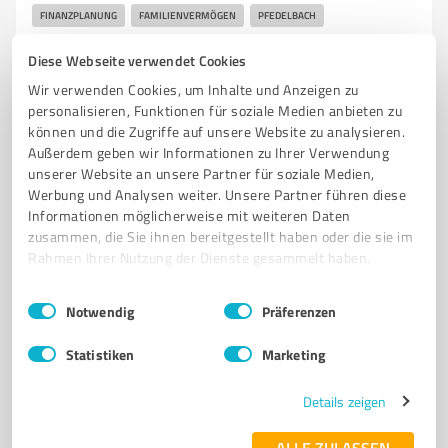
FINANZPLANUNG
FAMILIENVERMÖGEN
PFEDELBACH
Diese Webseite verwendet Cookies
Hauptstraße 46, 74629 Pfedelbach
Tel. 07941 646920
service@contiago.de
Wir verwenden Cookies, um Inhalte und Anzeigen zu
comes-familyoffice.de/
personalisieren, Funktionen für soziale Medien anbieten zu
können und die Zugriffe auf unsere Website zu analysieren.
Außerdem geben wir Informationen zu Ihrer Verwendung
5,00 / 5,00
unserer Website an unsere Partner für soziale Medien,
5
Bewertungen
(1 Quelle)
Werbung und Analysen weiter. Unsere Partner führen diese
Informationen möglicherweise mit weiteren Daten
zusammen, die Sie ihnen bereitgestellt haben oder die sie im
Rahmen Ihrer Nutzung der Dienste gesammelt haben.
4
Finanzdienstleistungen
Einwilligungsauswahl
Impressum
|
Datenschutzbestimmungen
Alexander Roll
Notwendig
Präferenzen
Geldanlagen
Statistiken
Marketing
Im Feldle 12, 74653 Ingelfingen
Details zeigen
Tel. 07940 5032640
alexander.roll@dvag.de
www.dvag.de/Alexander.Roll
ALLE ZULASSEN