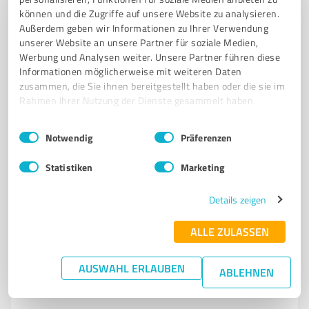
können und die Zugriffe auf unsere Website zu analysieren.
KRANKENZUSATZVERSICHERUNG
LEBENSVERSICHERUNG
Außerdem geben wir Informationen zu Ihrer Verwendung
PFLEGETAGEGELD
PFLEGEVERSICHERUNG
PRIVATHAFTPFLICHT
unserer Website an unsere Partner für soziale Medien,
RECHTSSCHUTZ
RECHTSSCHUTZVERSICHERUNG
RENTENVERSICHERUNG
Werbung und Analysen weiter. Unsere Partner führen diese
Informationen möglicherweise mit weiteren Daten
RISIKOLEBENSVERSICHERUNG
TIERHALTERHAFTPFLICHT
zusammen, die Sie ihnen bereitgestellt haben oder die sie im
UNFALLVERSICHERUNG
VERMÖGENSAUFBAU
VERSICHERUNGEN
Rahmen Ihrer Nutzung der Dienste gesammelt haben.
WOHNGEBÄUDE
WOHNGEBÄUDEVERSICHERUNG
Einwilligungsauswahl
Impressum
|
Datenschutzbestimmungen
ZAHNZUSATZVERSICHERUNG
Notwendig
Präferenzen
Martin-Schmeißer-Weg 5, 44227 Dortmund
Statistiken
Marketing
Tel. +49 (157) 54668535
nils.hollinger@horbach.de
Zu meiner Webseite
Details zeigen
ALLE ZULASSEN
4,97 / 5,00
54
Bewertungen
AUSWAHL ERLAUBEN
ABLEHNEN