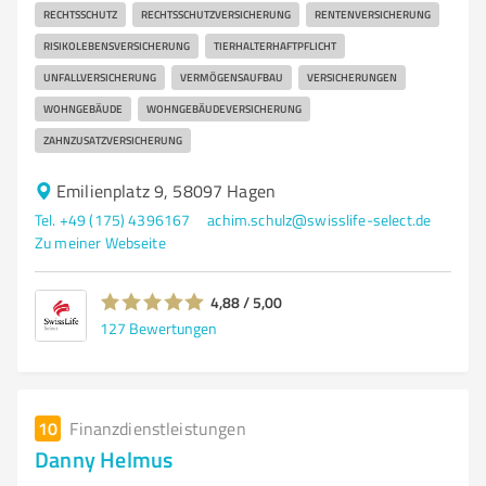
RECHTSSCHUTZ
RECHTSSCHUTZVERSICHERUNG
RENTENVERSICHERUNG
RISIKOLEBENSVERSICHERUNG
TIERHALTERHAFTPFLICHT
UNFALLVERSICHERUNG
VERMÖGENSAUFBAU
VERSICHERUNGEN
WOHNGEBÄUDE
WOHNGEBÄUDEVERSICHERUNG
ZAHNZUSATZVERSICHERUNG
Emilienplatz 9, 58097 Hagen
Tel. +49 (175) 4396167
achim.schulz@swisslife-select.de
Zu meiner Webseite
4,88 / 5,00
127
Bewertungen
10
Finanzdienstleistungen
Danny Helmus