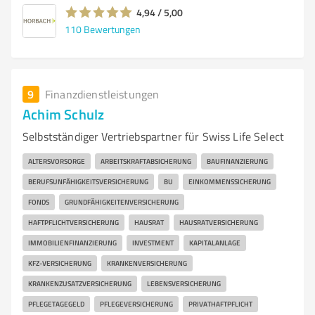
4,94 / 5,00
110
Bewertungen
9
Finanzdienstleistungen
Achim Schulz
Selbstständiger Vertriebspartner für Swiss Life Select
ALTERSVORSORGE
ARBEITSKRAFTABSICHERUNG
BAUFINANZIERUNG
BERUFSUNFÄHIGKEITSVERSICHERUNG
BU
EINKOMMENSSICHERUNG
FONDS
GRUNDFÄHIGKEITENVERSICHERUNG
HAFTPFLICHTVERSICHERUNG
HAUSRAT
HAUSRATVERSICHERUNG
IMMOBILIENFINANZIERUNG
INVESTMENT
KAPITALANLAGE
KFZ-VERSICHERUNG
KRANKENVERSICHERUNG
KRANKENZUSATZVERSICHERUNG
LEBENSVERSICHERUNG
PFLEGETAGEGELD
PFLEGEVERSICHERUNG
PRIVATHAFTPFLICHT