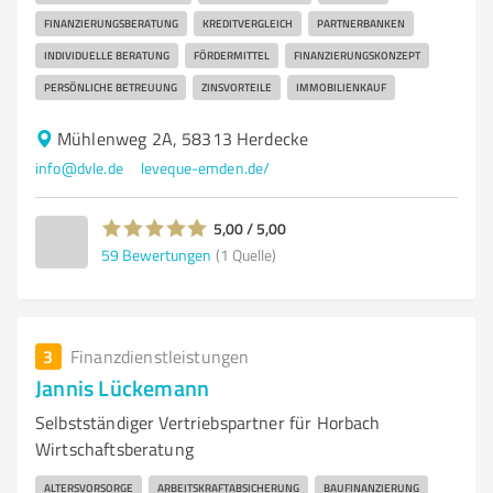
FINANZIERUNGSBERATUNG
KREDITVERGLEICH
PARTNERBANKEN
INDIVIDUELLE BERATUNG
FÖRDERMITTEL
FINANZIERUNGSKONZEPT
PERSÖNLICHE BETREUUNG
ZINSVORTEILE
IMMOBILIENKAUF
Mühlenweg 2A, 58313 Herdecke
info@dvle.de
leveque-emden.de/
5,00 / 5,00
59
Bewertungen
(1 Quelle)
3
Finanzdienstleistungen
Jannis Lückemann
Selbstständiger Vertriebspartner für Horbach
Wirtschaftsberatung
ALTERSVORSORGE
ARBEITSKRAFTABSICHERUNG
BAUFINANZIERUNG