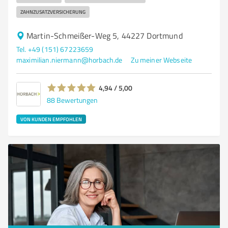
ZAHNZUSATZVERSICHERUNG
Martin-Schmeißer-Weg 5, 44227 Dortmund
Tel. +49 (151) 67223659
maximilian.niermann@horbach.de
Zu meiner Webseite
4,94 / 5,00
88
Bewertungen
VON KUNDEN EMPFOHLEN