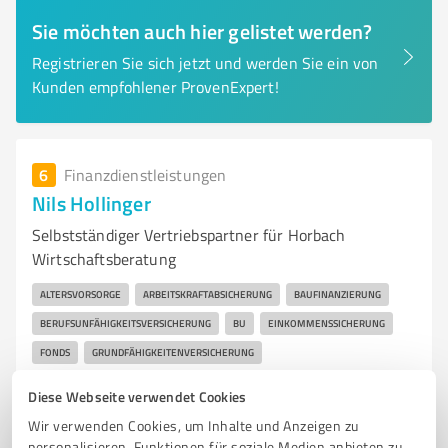
Sie möchten auch hier gelistet werden?
Registrieren Sie sich jetzt und werden Sie ein von
Kunden empfohlener ProvenExpert!
6
Finanzdienstleistungen
Nils Hollinger
Selbstständiger Vertriebspartner für Horbach
Wirtschaftsberatung
ALTERSVORSORGE
ARBEITSKRAFTABSICHERUNG
BAUFINANZIERUNG
BERUFSUNFÄHIGKEITSVERSICHERUNG
BU
EINKOMMENSSICHERUNG
FONDS
GRUNDFÄHIGKEITENVERSICHERUNG
HAFTPFLICHTVERSICHERUNG
HAUSRAT
HAUSRATVERSICHERUNG
Diese Webseite verwendet Cookies
IMMOBILIENFINANZIERUNG
INVESTMENT
KAPITALANLAGE
Wir verwenden Cookies, um Inhalte und Anzeigen zu
KFZ-VERSICHERUNG
KRANKENVERSICHERUNG
personalisieren, Funktionen für soziale Medien anbieten zu