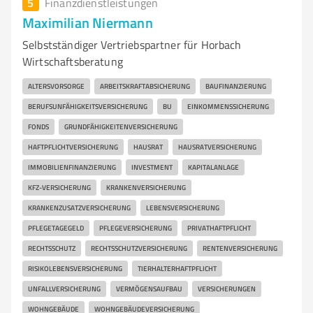
5
Finanzdienstleistungen
Maximilian Niermann
Selbstständiger Vertriebspartner für Horbach
Wirtschaftsberatung
ALTERSVORSORGE
ARBEITSKRAFTABSICHERUNG
BAUFINANZIERUNG
BERUFSUNFÄHIGKEITSVERSICHERUNG
BU
EINKOMMENSSICHERUNG
FONDS
GRUNDFÄHIGKEITENVERSICHERUNG
HAFTPFLICHTVERSICHERUNG
HAUSRAT
HAUSRATVERSICHERUNG
IMMOBILIENFINANZIERUNG
INVESTMENT
KAPITALANLAGE
KFZ-VERSICHERUNG
KRANKENVERSICHERUNG
KRANKENZUSATZVERSICHERUNG
LEBENSVERSICHERUNG
PFLEGETAGEGELD
PFLEGEVERSICHERUNG
PRIVATHAFTPFLICHT
RECHTSSCHUTZ
RECHTSSCHUTZVERSICHERUNG
RENTENVERSICHERUNG
RISIKOLEBENSVERSICHERUNG
TIERHALTERHAFTPFLICHT
UNFALLVERSICHERUNG
VERMÖGENSAUFBAU
VERSICHERUNGEN
WOHNGEBÄUDE
WOHNGEBÄUDEVERSICHERUNG