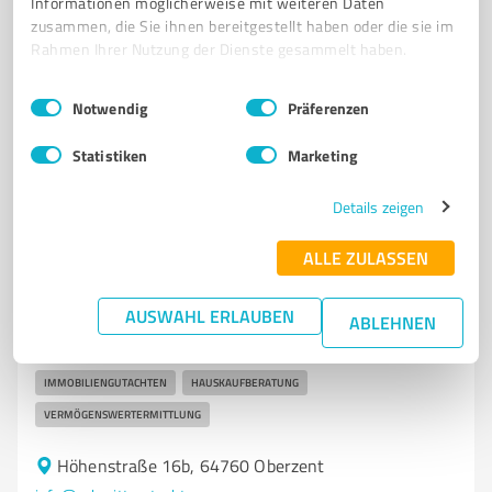
Informationen möglicherweise mit weiteren Daten
zusammen, die Sie ihnen bereitgestellt haben oder die sie im
Friedrich-Ebert-Straße 14, 64720 Michelstadt
Rahmen Ihrer Nutzung der Dienste gesammelt haben.
buero@ulrikebaehr.de
www.ulrikebaehr.de/
Einwilligungsauswahl
Impressum
|
Datenschutzbestimmungen
Notwendig
Präferenzen
5,00 / 5,00
2
Bewertungen
(1 Quelle)
Statistiken
Marketing
Details zeigen
5
Unternehmensberatung
ALLE ZULASSEN
Info@schmitt-gutachten.com
AUSWAHL ERLAUBEN
Immobilienbewertung, Beratung.
ABLEHNEN
Verkehswertgutachten für Grundstücke und Gebäude
IMMOBILIENGUTACHTEN
HAUSKAUFBERATUNG
VERMÖGENSWERTERMITTLUNG
Höhenstraße 16b, 64760 Oberzent