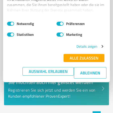
zusammen, die Sie ihnen bereitgestellt haben oder die sie im
Rahmen Ihrer Nutzung der Dienste gesammelt haben.
0,00 / 5,00
Nicht bewertet
0
Einwilligungsauswahl
Impressum
|
Datenschutzbestimmungen
Notwendig
Präferenzen
Statistiken
Marketing
Details zeigen
ALLE ZULASSEN
AUSWAHL ERLAUBEN
ABLEHNEN
Sie möchten auch hier gelistet werden?
Registrieren Sie sich jetzt und werden Sie ein von
Kunden empfohlener ProvenExpert!