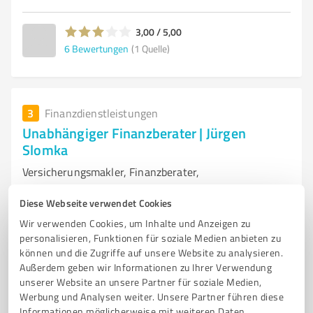
3,00 / 5,00
6
Bewertungen
(1 Quelle)
3
Finanzdienstleistungen
Unabhängiger Finanzberater | Jürgen
Slomka
Versicherungsmakler, Finanzberater,
ALTERSVORSORGE
BERUFSUNFÄHIGKEIT
JAGDVERSICHERUNGEN
Diese Webseite verwendet Cookies
HUNDEVERSICHERUNGEN
PFERDEVERSICHERUNGEN
Wir verwenden Cookies, um Inhalte und Anzeigen zu
personalisieren, Funktionen für soziale Medien anbieten zu
TIERVERSICHERUNGEN
UNABHÄNGIGER FINANZBERATER
können und die Zugriffe auf unsere Website zu analysieren.
ONLINEBERATUNG
Außerdem geben wir Informationen zu Ihrer Verwendung
unserer Website an unsere Partner für soziale Medien,
Alter Postweg 44 b, 45721 Haltern am See
Werbung und Analysen weiter. Unsere Partner führen diese
Tel. +49 02361 890 013 479
j.slomka@incofin.de
Informationen möglicherweise mit weiteren Daten