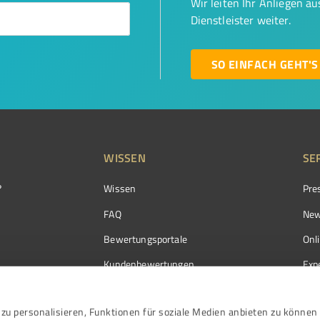
Wir leiten Ihr Anliegen a
Dienstleister weiter.
SO EINFACH GEHT'S
WISSEN
SE
?
Wissen
Pre
FAQ
New
Bewertungsportale
Onl
Kundenbewertungen
Exp
Kundenzufriedenheit
Exp
zu personalisieren, Funktionen für soziale Medien anbieten zu können 
Bewertungs­richtlinien