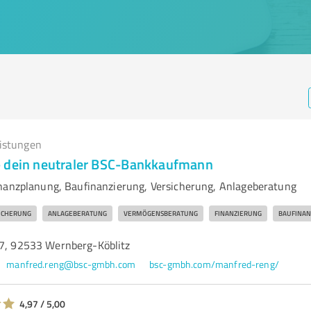
eistungen
 dein neutraler BSC-Bankkaufmann
nanzplanung, Baufinanzierung, Versicherung, Anlageberatung
ICHERUNG
ANLAGEBERATUNG
VERMÖGENSBERATUNG
FINANZIERUNG
BAUFINAN
37, 92533 Wernberg-Köblitz
manfred.reng@bsc-gmbh.com
bsc-gmbh.com/manfred-reng/
4,97 / 5,00