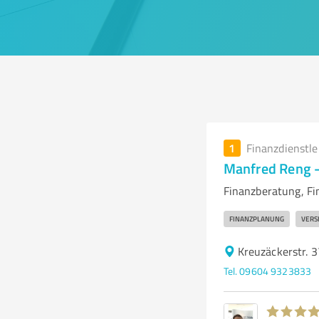
1
Finanzdienstl
Manfred Reng -
Finanzberatung, Fi
FINANZPLANUNG
VERS
Kreuzäckerstr. 
Tel. 09604 9323833