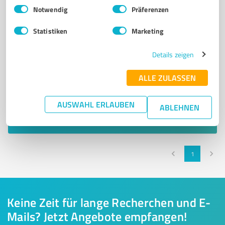
Einwilligungsauswahl
Impressum
|
Datenschutzbestimmungen
Notwendig
Präferenzen
Statistiken
Marketing
Details zeigen
ALLE ZULASSEN
Sie möchten auch hier gelistet werden?
Registrieren Sie sich jetzt und werden Sie ein von
AUSWAHL ERLAUBEN
ABLEHNEN
Kunden empfohlener ProvenExpert!
1
Keine Zeit für lange Recherchen und E-
Mails? Jetzt Angebote empfangen!