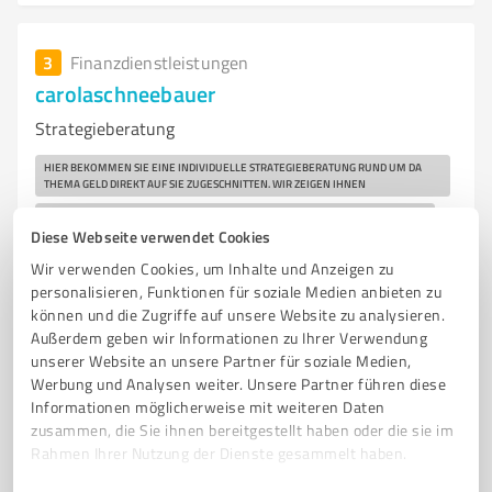
3
Finanzdienstleistungen
carolaschneebauer
Strategieberatung
HIER BEKOMMEN SIE EINE INDIVIDUELLE STRATEGIEBERATUNG RUND UM DA
THEMA GELD DIREKT AUF SIE ZUGESCHNITTEN. WIR ZEIGEN IHNEN
WIE SIE DIE RENTENLÜCKE SCHLIESSEN UND VERMÖGEN AUFBAUEN KÖNNEN.
Diese Webseite verwendet Cookies
Erich-Flister-Straße 11, 74211 Leingarten
Wir verwenden Cookies, um Inhalte und Anzeigen zu
personalisieren, Funktionen für soziale Medien anbieten zu
Tel. +49 172 9880341
carolaschneebauer@gmail.com
können und die Zugriffe auf unsere Website zu analysieren.
carolaschneebauer.de/
Außerdem geben wir Informationen zu Ihrer Verwendung
unserer Website an unsere Partner für soziale Medien,
0,00 / 5,00
Werbung und Analysen weiter. Unsere Partner führen diese
Nicht bewertet
0
Informationen möglicherweise mit weiteren Daten
zusammen, die Sie ihnen bereitgestellt haben oder die sie im
Rahmen Ihrer Nutzung der Dienste gesammelt haben.