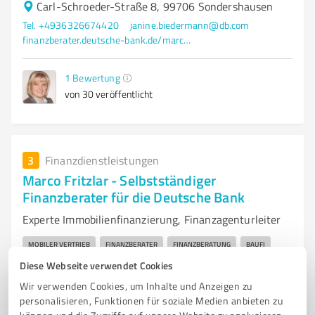
Carl-Schroeder-Straße 8, 99706 Sondershausen
Tel. +4936326674420
janine.biedermann@db.com
finanzberater.deutsche-bank.de/marco.fritzlar_sondershausen.html
1
Bewertung
von 30 veröffentlicht
3
Finanzdienstleistungen
Marco Fritzlar - Selbstständiger
Finanzberater für die Deutsche Bank
Experte Immobilienfinanzierung, Finanzagenturleiter
MOBILER VERTRIEB
FINANZBERATER
FINANZBERATUNG
BAUFI
Diese Webseite verwendet Cookies
SONDERSHAUSEN
SONDERKONDITION
FINANZIERUNG
KONTO
Wir verwenden Cookies, um Inhalte und Anzeigen zu
BERATUNG
FAIR
IMMOBILIENFINANZIERUNG
PRIVATKREDIT
personalisieren, Funktionen für soziale Medien anbieten zu
VERSICHERUNGEN
BAUSPAREN
GELDANLAGEN