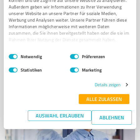
können und die Zugriffe auf unsere Website zu analysieren.
INDIVIDUELLE BERATUNG
ALTERSVORSORGE
DEUTSCHE BANK
Außerdem geben wir Informationen zu Ihrer Verwendung
unserer Website an unsere Partner für soziale Medien,
ANLAGE
SPARBUCH
INVESTITION
KREDIT
GELD
Werbung und Analysen weiter. Unsere Partner führen diese
MARCO FRITZLAR
FINANZAGENTUR
Informationen möglicherweise mit weiteren Daten
zusammen, die Sie ihnen bereitgestellt haben oder die sie im
Carl-Schroeder-Straße 8, 99706 Sondershausen
Rahmen Ihrer Nutzung der Dienste gesammelt haben.
Tel. +493632667440
marco.fritzlar@db.com
finanzberater.deutsche-bank.de/marco.fritzlar_sondershausen.html
Einwilligungsauswahl
Impressum
|
Datenschutzbestimmungen
Notwendig
Präferenzen
0,00 / 5,00
Statistiken
Marketing
Nicht bewertet
0
Details zeigen
ALLE ZULASSEN
AUSWAHL ERLAUBEN
ABLEHNEN