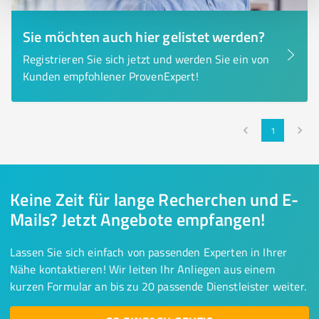
Sie möchten auch hier gelistet werden?
Registrieren Sie sich jetzt und werden Sie ein von
Kunden empfohlener ProvenExpert!
1
Keine Zeit für lange Recherchen und E-
Mails? Jetzt Angebote empfangen!
Lassen Sie sich einfach von passenden Experten in Ihrer
Nähe kontaktieren! Wir leiten Ihr Anliegen aus einem
kurzen Formular an bis zu 20 passende Dienstleister weiter.