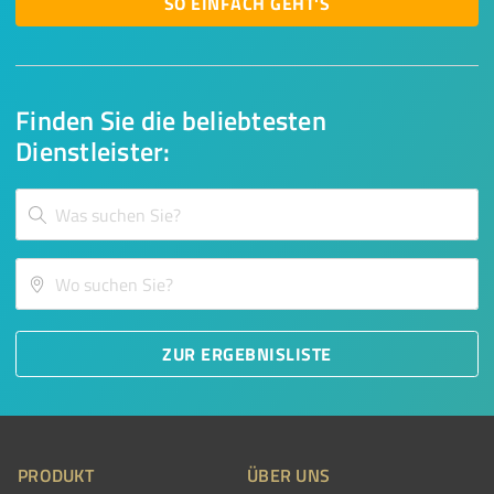
SO EINFACH GEHT'S
Finden Sie die beliebtesten
Dienstleister:
ZUR ERGEBNISLISTE
PRODUKT
ÜBER UNS