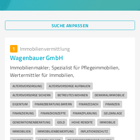
SUCHE ANPASSEN
1
Immobilienvermittlung
Wagenbauer GmbH
Immobilienmakler; Spezialist für Pflegeimmobilien,
Wertermittler für Immobilien,
ALTERSVERSORGUNG
ALTERSVORSORGE AUFBAUEN
ALTERSVORSORGE SICHERN
BETREUTES WOHNEN
DENKMALIMMOBILIE
EIGENTUM
FINANZBERATUNG BAYERN
FINANZCOACH
FINANZEN
FINANZIERUNG
FINANZKONZEPTE
FINANZPLANUNG
GELDANLAGE
GENERATIONENBERATUNG
GOLD
HOHE RENDITE
IMMOBILIE
IMMOBILIEN
IMMOBILIENBEWERTUNG
INFLATIONSSCHUTZ