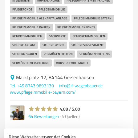
INVESTMENT
KAPITALANLAGE
PFLEGEAPPARTEMENT-KAUFEN
PFLEGEFONDS
PFLEGEIMMOBILIE
PFLEGEIMMOBILIE ALS KAPITALANLAGE
PFLEGEIMMOBILIE BAYERN
PFLEGEIMMOBILIE KAUFEN
PFLEGEIMMOBILIENFONDS
RENDITEIMMOBILIEN
SACHWERTE
SENIORENIMMOBILIEN
SICHERE ANLAGE
SICHERE WERTE
SICHERES INVESTMENT
STEUERN SPAREN
VERMÖGEN SICHERN
VERMÖGENSBILDUNG
VERMÖGENSVERWALTUNG
VORSORGEVOLLMACHT
Marktplatz 12, 84144 Geisenhausen
Tel. +49 8743 9693130
info@if-wagenbauer.de
www.pflegeimmobilie-bayern.com/
4,88 / 5,00
64
Bewertungen
(4 Quellen)
Diese Webseite verwendet Cookies