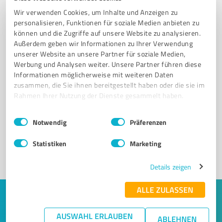
Wir verwenden Cookies, um Inhalte und Anzeigen zu
personalisieren, Funktionen für soziale Medien anbieten zu
können und die Zugriffe auf unsere Website zu analysieren.
Außerdem geben wir Informationen zu Ihrer Verwendung
unserer Website an unsere Partner für soziale Medien,
Werbung und Analysen weiter. Unsere Partner führen diese
Informationen möglicherweise mit weiteren Daten
zusammen, die Sie ihnen bereitgestellt haben oder die sie im
Sie möchten auch hier gelistet werden?
Rahmen Ihrer Nutzung der Dienste gesammelt haben.
Registrieren Sie sich jetzt und werden Sie ein von
Einwilligungsauswahl
Impressum
|
Datenschutzbestimmungen
Kunden empfohlener ProvenExpert!
Notwendig
Präferenzen
Statistiken
Marketing
1
Details zeigen
ALLE ZULASSEN
Keine Zeit für lange Recherchen und E-
Mails? Jetzt Angebote empfangen!
AUSWAHL ERLAUBEN
ABLEHNEN