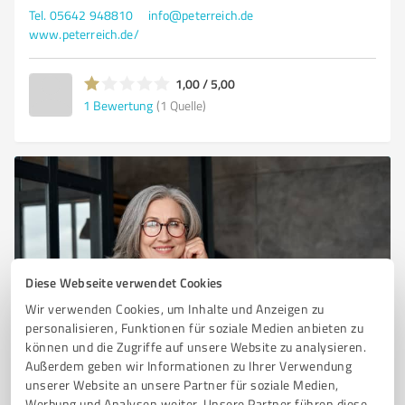
Tel. 05642 948810
info@peterreich.de
www.peterreich.de/
1,00 / 5,00
1
Bewertung
(1 Quelle)
Diese Webseite verwendet Cookies
Wir verwenden Cookies, um Inhalte und Anzeigen zu
personalisieren, Funktionen für soziale Medien anbieten zu
Sie möchten auch hier gelistet werden?
können und die Zugriffe auf unsere Website zu analysieren.
Registrieren Sie sich jetzt und werden Sie ein von
Außerdem geben wir Informationen zu Ihrer Verwendung
Kunden empfohlener ProvenExpert!
unserer Website an unsere Partner für soziale Medien,
Werbung und Analysen weiter. Unsere Partner führen diese