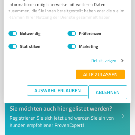
Tel. +49 1759877903
Nico.Rademacher@telis-finanz.de
Informationen möglicherweise mit weiteren Daten
dieprofiberater.de
zusammen, die Sie ihnen bereitgestellt haben oder die sie im
Rahmen Ihrer Nutzung der Dienste gesammelt haben.
0,00 / 5,00
Einwilligungsauswahl
Impressum
|
Datenschutzbestimmungen
Nicht bewertet
0
Notwendig
Präferenzen
Statistiken
Marketing
Details zeigen
ALLE ZULASSEN
AUSWAHL ERLAUBEN
ABLEHNEN
Sie möchten auch hier gelistet werden?
Registrieren Sie sich jetzt und werden Sie ein von
Kunden empfohlener ProvenExpert!