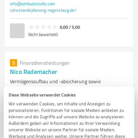
info@ombudsstelle.com
ruhestandsplanung-regensburg.de/
0,00 / 5,00
Nicht bewertet
0
3
Finanzdienstleistungen
Nico Rademacher
Vermögensaufbau und -absicherung sowie
Versicherungsvergleich
Diese Webseite verwendet Cookies
VERMÖGENSAUFBAU
VERSICHERUNGSVERGLEICH
EXISTENZSICHERUNG
Wir verwenden Cookies, um Inhalte und Anzeigen zu
PRIVATE KRANKENVERSICHERUNG
personalisieren, Funktionen für soziale Medien anbieten zu
können und die Zugriffe auf unsere Website zu analysieren.
BETRIEBLICHE SOWIE PRIVATE ALTERSVORSORGE
Außerdem geben wir Informationen zu Ihrer Verwendung
unserer Website an unsere Partner für soziale Medien,
Im Naabtalpark 54, 93133 Burglengenfeld
Werbung und Analysen weiter. Unsere Partner führen diese