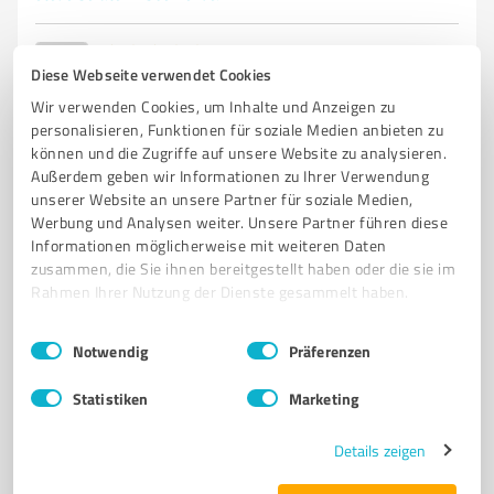
5,00 / 5,00
Diese Webseite verwendet Cookies
3
Bewertungen
(1 Quelle)
Wir verwenden Cookies, um Inhalte und Anzeigen zu
personalisieren, Funktionen für soziale Medien anbieten zu
können und die Zugriffe auf unsere Website zu analysieren.
Außerdem geben wir Informationen zu Ihrer Verwendung
unserer Website an unsere Partner für soziale Medien,
Werbung und Analysen weiter. Unsere Partner führen diese
Informationen möglicherweise mit weiteren Daten
zusammen, die Sie ihnen bereitgestellt haben oder die sie im
Rahmen Ihrer Nutzung der Dienste gesammelt haben.
Einwilligungsauswahl
Impressum
|
Datenschutzbestimmungen
Notwendig
Präferenzen
Sie möchten auch hier gelistet werden?
Registrieren Sie sich jetzt und werden Sie ein von
Statistiken
Marketing
Kunden empfohlener ProvenExpert!
Details zeigen