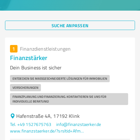
SUCHE ANPASSEN
1
Finanzdienstleistungen
Finanzstärker
Dein Business ist sicher
ENTDECKEN SIE MASSGESCHNEIDERTE LÖSUNGEN FÜR IMMOBILIEN
VERSICHERUNGEN
FINANZPLANUNG UND FINANZIERUNG. KONTAKTIEREN SIE UNS FÜR
INDIVIDUELLE BERATUNG!
Hafenstraße 4A, 17192 Klink
Tel. +49 1527675763
info@finanzstaerker.de
www.finanzstaerker.de/?srsltid=AfmBOorrOvNcQC6hyxSbyOcy0AbzsU1hrg9Ks6NLccmxE0uZwKZGp8i7