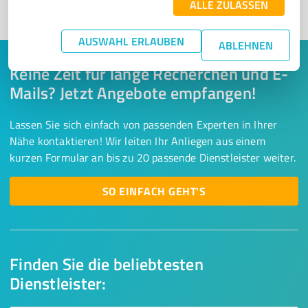
ALLE ZULASSEN
1
AUSWAHL ERLAUBEN
ABLEHNEN
Keine Zeit für lange Recherchen und E-
Mails? Jetzt Angebote empfangen!
Lassen Sie sich einfach von passenden Experten in Ihrer
Nähe kontaktieren! Wir leiten Ihr Anliegen aus einem
kurzen Formular an bis zu 20 passende Dienstleister weiter.
SO EINFACH GEHT'S
Finden Sie die beliebtesten
Dienstleister: