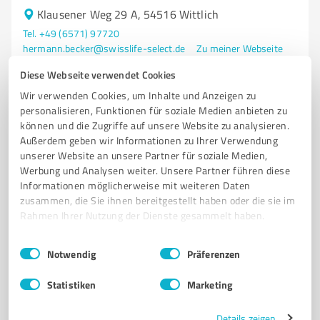
Klausener Weg 29 A, 54516 Wittlich
Tel. +49 (6571) 97720
hermann.becker@swisslife-select.de
Zu meiner Webseite
Diese Webseite verwendet Cookies
4,79 / 5,00
Wir verwenden Cookies, um Inhalte und Anzeigen zu
159
Bewertungen
personalisieren, Funktionen für soziale Medien anbieten zu
können und die Zugriffe auf unsere Website zu analysieren.
Außerdem geben wir Informationen zu Ihrer Verwendung
unserer Website an unsere Partner für soziale Medien,
4
Finanzdienstleistungen
Werbung und Analysen weiter. Unsere Partner führen diese
Informationen möglicherweise mit weiteren Daten
Kanzlei für Finanzdienstleistungen Daniel
zusammen, die Sie ihnen bereitgestellt haben oder die sie im
Lenz
Rahmen Ihrer Nutzung der Dienste gesammelt haben.
Finanzberatung und Vermögensaufbau in Wittlich -
Einwilligungsauswahl
Impressum
|
Datenschutzbestimmungen
Kanzlei Daniel Lenz
Notwendig
Präferenzen
FINANZBERATUNG
VERMÖGENSAUFBAU
IMMOBILIENFINANZIERUNG
Statistiken
Marketing
STEUEROPTIMIERUNG
FINANZIELLE FREIHEIT
UNABHÄNGIGE BERATUNG
MANDANTENBETREUUNG
Details zeigen