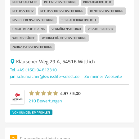
PFLEGETAGEGELD
PFLEGEVERSICHERUNG
PRIVATHAFTPFLICHT
RECHTSSCHUTZ
RECHTSSCHUTZVERSICHERUNG
RENTENVERSICHERUNG
RISIKOLEBENSVERSICHERUNG
TIERHALTERHAFTPFLICHT
UNFALLVERSICHERUNG
VERMÖGENSAUFBAU
VERSICHERUNGEN
WOHNGEBÄUDE
WOHNGEBÄUDEVERSICHERUNG
ZAHNZUSATZVERSICHERUNG
Klausener Weg 29 A, 54516 Wittlich
Tel. +49 (160) 94612310
jan.schumacher@swisslife-select.de
Zu meiner Webseite
4,97 / 5,00
210
Bewertungen
VON KUNDEN EMPFOHLEN
2
Finanzdienstleistungen