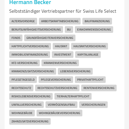
Hermann Becker
Selbstständiger Vertriebspartner für Swiss Life Select
ALTERSVORSORGE
ARBEITSKRAFTABSICHERUNG
BAUFINANZIERUNG
BERUFSUNFÄHIGKEITSVERSICHERUNG
BU
EINKOMMENSSICHERUNG
FONDS
GRUNDFÄHIGKEITENVERSICHERUNG
HAFTPFLICHTVERSICHERUNG
HAUSRAT
HAUSRATVERSICHERUNG
IMMOBILIENFINANZIERUNG
INVESTMENT
KAPITALANLAGE
KFZ-VERSICHERUNG
KRANKENVERSICHERUNG
KRANKENZUSATZVERSICHERUNG
LEBENSVERSICHERUNG
PFLEGETAGEGELD
PFLEGEVERSICHERUNG
PRIVATHAFTPFLICHT
RECHTSSCHUTZ
RECHTSSCHUTZVERSICHERUNG
RENTENVERSICHERUNG
RISIKOLEBENSVERSICHERUNG
TIERHALTERHAFTPFLICHT
UNFALLVERSICHERUNG
VERMÖGENSAUFBAU
VERSICHERUNGEN
WOHNGEBÄUDE
WOHNGEBÄUDEVERSICHERUNG
ZAHNZUSATZVERSICHERUNG