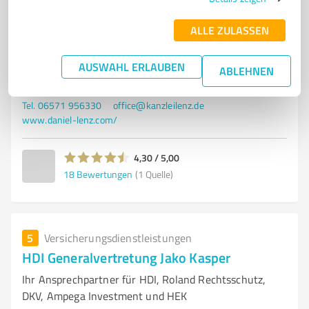
UNTERNEHMENSBERATUNG
BETRIEBSRENTEN
ALLE ZULASSEN
LIQUIDITÄTSOPTIMIERUNG
VERTRAUENSVOLLE ZUSAMMENARBEIT
INDIVIDUELLE LÖSUNGEN
AUSWAHL ERLAUBEN
ABLEHNEN
Wengerohrer Weg 1, 54516 Wittlich
Tel. 06571 956330
office@kanzleilenz.de
www.daniel-lenz.com/
4,30 / 5,00
18
Bewertungen
(1 Quelle)
5
Versicherungsdienstleistungen
HDI Generalvertretung Jako Kasper
Ihr Ansprechpartner für HDI, Roland Rechtsschutz,
DKV, Ampega Investment und HEK