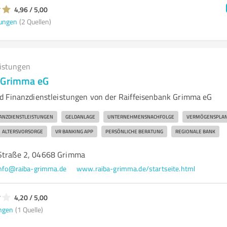
4,96 / 5,00
ungen
(2 Quellen)
eistungen
k Grimma eG
d Finanzdienstleistungen von der Raiffeisenbank Grimma eG
ANZDIENSTLEISTUNGEN
GELDANLAGE
UNTERNEHMENSNACHFOLGE
VERMÖGENSPLA
ALTERSVORSORGE
VR BANKING APP
PERSÖNLICHE BERATUNG
REGIONALE BANK
-Straße 2, 04668 Grimma
nfo@raiba-grimma.de
www.raiba-grimma.de/startseite.html
4,20 / 5,00
ngen
(1 Quelle)