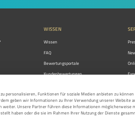
WISSEN
SE
?
Wissen
Pre
FAQ
New
Bewertungsportale
Onl
Kundenbewertungen
Exp
Kundenzufriedenheit
Exp
zu personalisieren, Funktionen für soziale Medien anbieten zu können 
Bewertungs­richtlinien
erdem geben wir Informationen zu Ihrer Verwendung unserer Website a
Events
n weiter. Unsere Partner führen diese Informationen möglicherweise 
stellt haben oder die sie im Rahmen Ihrer Nutzung der Dienste gesam