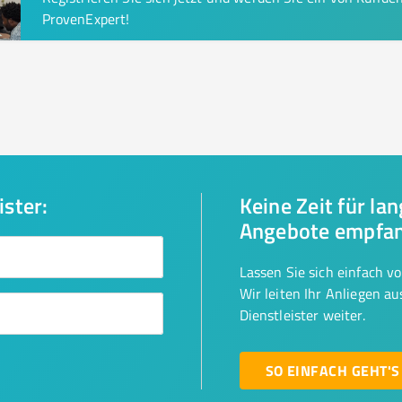
ProvenExpert!
ister:
Keine Zeit für la
Angebote empfa
Lassen Sie sich einfach v
Wir leiten Ihr Anliegen a
Dienstleister weiter.
SO EINFACH GEHT'S