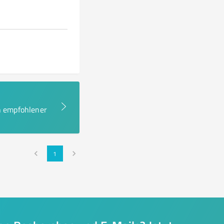
en empfohlener
1