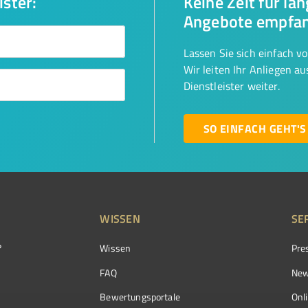
ister:
Keine Zeit für la
Angebote empfa
Lassen Sie sich einfach v
Wir leiten Ihr Anliegen a
Dienstleister weiter.
SO EINFACH GEHT'S
WISSEN
SE
?
Wissen
Pre
FAQ
New
Bewertungsportale
Onl