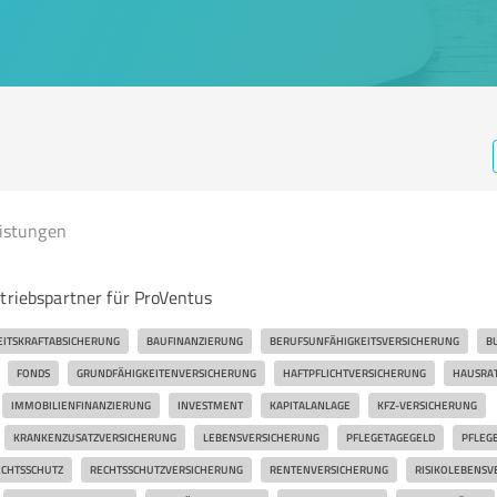
eistungen
rtriebspartner für ProVentus
EITSKRAFTABSICHERUNG
BAUFINANZIERUNG
BERUFSUNFÄHIGKEITSVERSICHERUNG
B
FONDS
GRUNDFÄHIGKEITENVERSICHERUNG
HAFTPFLICHTVERSICHERUNG
HAUSRA
IMMOBILIENFINANZIERUNG
INVESTMENT
KAPITALANLAGE
KFZ-VERSICHERUNG
KRANKENZUSATZVERSICHERUNG
LEBENSVERSICHERUNG
PFLEGETAGEGELD
PFLEG
CHTSSCHUTZ
RECHTSSCHUTZVERSICHERUNG
RENTENVERSICHERUNG
RISIKOLEBENSV