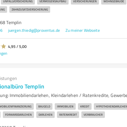
UNFALLVERSICHERUNG
VERMÖGENSAUFBAU
VERSICHERUNGEN
WOHNGEBÄUDE
UNG
ZAHNZUSATZVERSICHERUNG
268 Templin
06
juergen.thiedig@proventus.de
Zu meiner Webseite
4,95 / 5,00
ngen
eistungen
onalbüro Templin
ung: Immobiliendarlehen, Kleindarlehen / Ratenkredite, Gewerb
MOBILIENFINANZIERUNG
BAUGELD
IMMOBILIEN
KREDIT
HYPOTHEKENDARLEHE
FORWARDDARLEHEN
DARLEHEN
RATENKREDIT
VERBRAUCHER