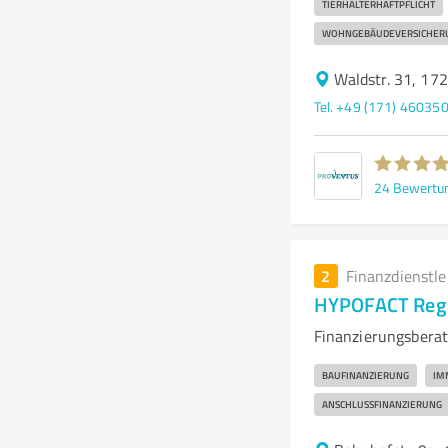
TIERHALTERHAFTPFLICHT
WOHNGEBÄUDEVERSICHER
Waldstr. 31, 17
Tel. +49 (171) 46035
24
Bewertu
2
Finanzdienstl
HYPOFACT Regi
Finanzierungsberat
BAUFINANZIERUNG
IM
ANSCHLUSSFINANZIERUNG