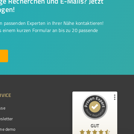
nge Recherchen und E-Mails? Jetzt
ngen!
on passenden Experten in Ihrer Nähe kontaktieren!
us einem kurzen Formular an bis zu 20 passende
RVICE
sse
Kundenbewertungen und Erfahrungen zu
ProvenExpert.com
sletter
GUT
%
97
GUT
ine demo