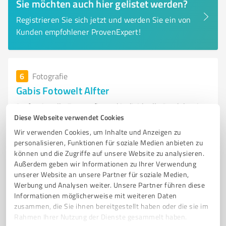
Sie möchten auch hier gelistet werden?
Registrieren Sie sich jetzt und werden Sie ein von
Kunden empfohlener ProvenExpert!
6
Fotografie
Gabis Fotowelt Alfter
Professionelle Fotografie und individuelle Produkte in
Diese Webseite verwendet Cookies
Alfter
Wir verwenden Cookies, um Inhalte und Anzeigen zu
FOTOSTUDIO
BEWERBUNGSFOTOS
STUDIOFOTOS
personalisieren, Funktionen für soziale Medien anbieten zu
FOTOENTWICKLUNG
SOFORTDRUCK
RAHMEN
EINRAHMUNG
können und die Zugriffe auf unsere Website zu analysieren.
Außerdem geben wir Informationen zu Ihrer Verwendung
GESCHENKEWELT
SCHMUCK
TASCHEN
GELDBÖRSEN
unserer Website an unsere Partner für soziale Medien,
ONLINE-SERVICE
Werbung und Analysen weiter. Unsere Partner führen diese
Informationen möglicherweise mit weiteren Daten
Am Herrenwingert 14, 53347 Alfter
zusammen, die Sie ihnen bereitgestellt haben oder die sie im
Rahmen Ihrer Nutzung der Dienste gesammelt haben.
www.gabis-fotowelt.de/