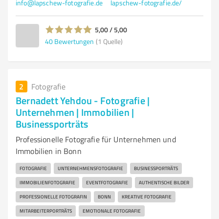
info@lapschew-fotografie.de
lapschew-fotografie.de/
5,00 / 5,00
40
Bewertungen
(1 Quelle)
2
Fotografie
Bernadett Yehdou - Fotografie |
Unternehmen | Immobilien |
Businessporträts
Professionelle Fotografie für Unternehmen und
Immobilien in Bonn
FOTOGRAFIE
UNTERNEHMENSFOTOGRAFIE
BUSINESSPORTRÄTS
IMMOBILIENFOTOGRAFIE
EVENTFOTOGRAFIE
AUTHENTISCHE BILDER
PROFESSIONELLE FOTOGRAFIN
BONN
KREATIVE FOTOGRAFIE
MITARBEITERPORTRÄTS
EMOTIONALE FOTOGRAFIE