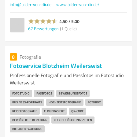
info@bilder-von-dir.de
www.bilder-von-dir.de/
4,50 / 5,00
67
Bewertungen
(1 Quelle)
8
Fotografie
Fotoservice Blotzheim Weilerswist
Professionelle Fotografie und Passfotos im Fotostudio
Weilerswist
FOTOSTUDIO
PASSFOTOS
BEWERBUNGSFOTOS
BUSINESS-PORTRAITS
HOCHZEITSFOTOGRAFIE
FOTOBOX
REISEFOTOGRAFIE
CLOUDBASIERT
QR-CODE
PERSÖNLICHE BERATUNG
FLEXIBLE ÖFFNUNGSZEITEN
BILDAUFBEWAHRUNG