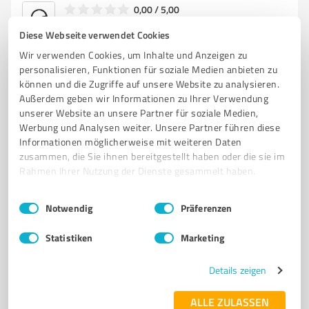
0,00 / 5,00
Nicht bewertet
0
Diese Webseite verwendet Cookies
Wir verwenden Cookies, um Inhalte und Anzeigen zu
personalisieren, Funktionen für soziale Medien anbieten zu
können und die Zugriffe auf unsere Website zu analysieren.
4
Fotografie
Außerdem geben wir Informationen zu Ihrer Verwendung
REMUSKAT Design Donaueschingen
unserer Website an unsere Partner für soziale Medien,
Werbung und Analysen weiter. Unsere Partner führen diese
Kreative Fotografie und Kunst von REMUSKAT Design
Informationen möglicherweise mit weiteren Daten
in Furtwangen
zusammen, die Sie ihnen bereitgestellt haben oder die sie im
Rahmen Ihrer Nutzung der Dienste gesammelt haben.
FOTOGRAFIE
KUNST
PORTRAITFOTOGRAFIE
LANDSCHAFTSFOTOGRAFIE
WERBEGRAFIK
KREATIVE PROJEKTE
Einwilligungsauswahl
Impressum
|
Datenschutzbestimmungen
Notwendig
Präferenzen
INDIVIDUELLE LÖSUNGEN
EMOTIONALE VERBINDUNG
KUNSTWERKE
FURTWANGEN
KREATIVE VISIONEN
ERINNERUNGEN
Statistiken
Marketing
Am Vorderen Berg 9, 78166 Donaueschingen
Details zeigen
remuskat@gmail.com
www.remuskat.de/
ALLE ZULASSEN