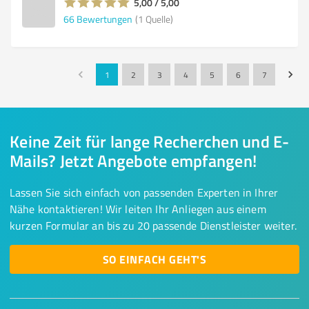
5,00 / 5,00
66
Bewertungen
(1 Quelle)
1
2
3
4
5
6
7
Keine Zeit für lange Recherchen und E-
Mails? Jetzt Angebote empfangen!
Lassen Sie sich einfach von passenden Experten in Ihrer
Nähe kontaktieren! Wir leiten Ihr Anliegen aus einem
kurzen Formular an bis zu 20 passende Dienstleister weiter.
SO EINFACH GEHT'S