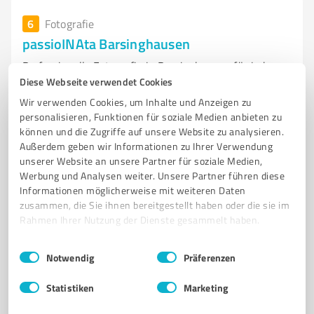
6
Fotografie
passioINAta Barsinghausen
Professionelle Fotografie in Barsinghausen für jeden
Diese Webseite verwendet Cookies
Anlass und jede Persönlichk
Wir verwenden Cookies, um Inhalte und Anzeigen zu
FOTOGRAFIE
FOTOSTUDIO
BARSINGHAUSEN
HOCHZEITSFOTOGRAFIE
personalisieren, Funktionen für soziale Medien anbieten zu
FAMILIENFOTOGRAFIE
TIERFOTOGRAFIE
können und die Zugriffe auf unsere Website zu analysieren.
Außerdem geben wir Informationen zu Ihrer Verwendung
SCHWANGERSCHAFTSFOTOGRAFIE
AKTFOTOGRAFIE
unserer Website an unsere Partner für soziale Medien,
PORTRAITFOTOGRAFIE
BUSINESSFOTOGRAFIE
Werbung und Analysen weiter. Unsere Partner führen diese
Informationen möglicherweise mit weiteren Daten
INDIVIDUELLE FOTOGRAFIE
EMOTIONALE ERINNERUNGEN
zusammen, die Sie ihnen bereitgestellt haben oder die sie im
Rahmen Ihrer Nutzung der Dienste gesammelt haben.
Deisterstraße 2, 30890 Barsinghausen
info@passioinata.de
www.passioinata.de/
Einwilligungsauswahl
Impressum
|
Datenschutzbestimmungen
Notwendig
Präferenzen
4,80 / 5,00
Statistiken
Marketing
51
Bewertungen
(1 Quelle)