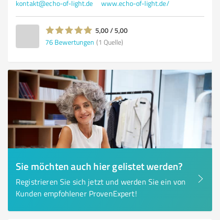
kontakt@echo-of-light.de
www.echo-of-light.de/
5,00 / 5,00
76
Bewertungen
(1 Quelle)
Sie möchten auch hier gelistet werden?
Registrieren Sie sich jetzt und werden Sie ein von
Kunden empfohlener ProvenExpert!