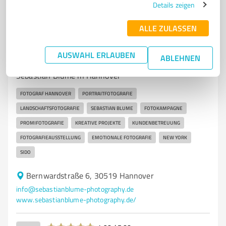
Details zeigen
ALLE ZULASSEN
7
Fotografie
Sebastian Blume Photography
AUSWAHL ERLAUBEN
ABLEHNEN
Professionelle Fotografie und kreative Projekte von
Sebastian Blume in Hannover
FOTOGRAF HANNOVER
PORTRAITFOTOGRAFIE
LANDSCHAFTSFOTOGRAFIE
SEBASTIAN BLUME
FOTOKAMPAGNE
PROMIFOTOGRAFIE
KREATIVE PROJEKTE
KUNDENBETREUUNG
FOTOGRAFIEAUSSTELLUNG
EMOTIONALE FOTOGRAFIE
NEW YORK
SIDO
Bernwardstraße 6, 30519 Hannover
info@sebastianblume-photography.de
www.sebastianblume-photography.de/