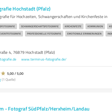
rafie Hochstadt (Pfalz)
ografie für Hochzeiten, Schwangerschaften und Kirchenfeste in
SFOTOGRAFIE
SCHWANGERSCHAFTSFOTOGRAFIE
KIRCHENFESTE
KOMMUNION
KO
EVENTFOTOGRAFIE
PROFESSIONELLE FOTOGRAFIE
EMOTIONALE ERINNERUNGEN
IND
raße 4, 76879 Hochstadt (Pfalz)
ografie.de
www.terminus-fotografie.de/
5,00 / 5,00
g
(1 Quelle)
am - Fotograf SüdPfalz/Herxheim/Landau