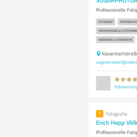
SUGARPHOTOAR
Professionelle Foto
FOTOGRAF
PORTRAITF
PROFESSIONELLE FOTOGRAF
INDIVIDUELLE WÜNSCHE
Kaiserbachstraß
sugarphotoart@web.
9
Bewertun
7
Fotografie
Erich Hepp Völ
Professionelle Fot