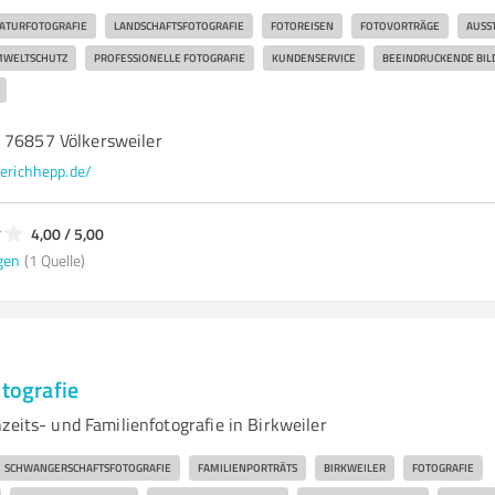
ATURFOTOGRAFIE
LANDSCHAFTSFOTOGRAFIE
FOTOREISEN
FOTOVORTRÄGE
AUSS
WELTSCHUTZ
PROFESSIONELLE FOTOGRAFIE
KUNDENSERVICE
BEEINDRUCKENDE BIL
 76857 Völkersweiler
erichhepp.de/
4,00 / 5,00
gen
(1 Quelle)
otografie
zeits- und Familienfotografie in Birkweiler
SCHWANGERSCHAFTSFOTOGRAFIE
FAMILIENPORTRÄTS
BIRKWEILER
FOTOGRAFIE