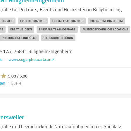
T Billigheim-Ingenheim
grafie für Portraits, Events und Hochzeiten in Billigheim-Ing
OTOGRAFIE
EVENTFOTOGRAFIE
HOCHZEITSFOTOGRAFIE
BILLIGHEIM-INGENHEIM
IE
KREATIVE IDEEN
ENTSPANNTE ATMOSPHÄRE
AUSSERGEWÖHNLICHE LOCATIONS
NACHHALTIGE EINDRÜCKE
BILDDOKUMENTATION
e 17A, 76831 Billigheim-Ingenheim
de
www.sugarphotoart.com/
5,00 / 5,00
gen
(1 Quelle)
kersweiler
ografie und beeindruckende Naturaufnahmen in der Südpfalz