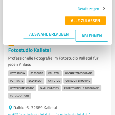
Details zeigen
4,50 / 5,00
30
Bewertungen
(1 Quelle)
ALLE ZULASSEN
AUSWAHL ERLAUBEN
ABLEHNEN
7
Fotografie
Fotostudio Kalletal
Professionelle Fotografie im Fotostudio Kalletal für
jeden Anlass
FOTOSTUDIO
FOTOGRAF
KALLETAL
HOCHZEITSFOTOGRAFIE
PORTRAITS
BABYBAUCH
AKTFOTOS
OUTDOOR-SHOOTING
BEWERBUNGSFOTOS
FAMILIENFOTOS
PROFESSIONELLE FOTOGRAFIE
FOTOLOCATIONS
Dalbke 6, 32689 Kalletal
mail@fotostudio-kalletal.de
fotostudio-kalletal.de/