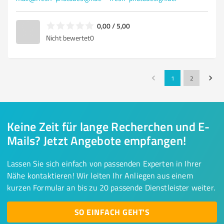
0,00 / 5,00
Nicht bewertet
0
1
2
Keine Zeit für lange Recherchen und E-
Mails? Jetzt Angebote empfangen!
Lassen Sie sich einfach von passenden Experten in Ihrer
Nähe kontaktieren! Wir leiten Ihr Anliegen aus einem
kurzen Formular an bis zu 20 passende Dienstleister weiter.
SO EINFACH GEHT'S