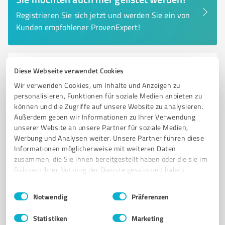
Registrieren Sie sich jetzt und werden Sie ein von
Kunden empfohlener ProvenExpert!
6
Diese Webseite verwendet Cookies
Fotografie
Brakeler Photo Studio S.Klanke
Wir verwenden Cookies, um Inhalte und Anzeigen zu
personalisieren, Funktionen für soziale Medien anbieten zu
Professionelle Fotografie für Hochzeiten, Familien und
können und die Zugriffe auf unsere Website zu analysieren.
besondere Anlässe in Brak
Außerdem geben wir Informationen zu Ihrer Verwendung
unserer Website an unsere Partner für soziale Medien,
FOTOSTUDIO
HOCHZEITSFOTOGRAFIE
BUSINESSFOTOGRAFIE
Werbung und Analysen weiter. Unsere Partner führen diese
FAMILIENPORTRÄTS
KINDERFOTOGRAFIE
BESONDERE ANLÄSSE
Informationen möglicherweise mit weiteren Daten
zusammen, die Sie ihnen bereitgestellt haben oder die sie im
DIGITALE RETUSCHE
BILDRESTAURATION
INDIVIDUELLE FOTOGRAFIE
Rahmen Ihrer Nutzung der Dienste gesammelt haben.
KREATIVE FOTOGRAFIE
BRAKEL
SONJA KLANKE
Einwilligungsauswahl
Impressum
|
Datenschutzbestimmungen
Notwendig
Präferenzen
Am Thy 9, 33034 Brakel
Tel. 05272 6330
info@fotostudio-brakel.de
Statistiken
Marketing
fotostudio-brakel.de/