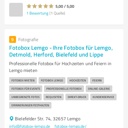
5,00 / 5,00
1
Bewertung
(1 Quelle)
9
Fotografie
Fotobox Lemgo - Ihre Fotobox für Lemgo,
Detmold, Herford, Bielefeld und Lippe
Professionelle Fotobox für Hochzeiten und Feiern in
Lemgo mieten
FOTOBOX MIETEN
FOTOBOX LEMGO
HOCHZEITEN
FEIERN
FOTOBOX FÜR EVENTS
PROFESSIONELLE FOTOBOX
ONLINE-GALERIE
UNBEGRENZTE FOTOS
REQUISITEN
DIREKT-DRUCK
KUNDENSERVICE
ERINNERUNGEN FESTHALTEN
Bielefelder Str. 74, 32657 Lemgo
info@fotobox-lemgo.de
fotobox-lemgo.de/