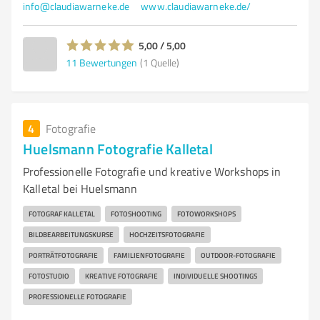
info@claudiawarneke.de
www.claudiawarneke.de/
5,00 / 5,00
11
Bewertungen
(1 Quelle)
4
Fotografie
Huelsmann Fotografie Kalletal
Professionelle Fotografie und kreative Workshops in
Kalletal bei Huelsmann
FOTOGRAF KALLETAL
FOTOSHOOTING
FOTOWORKSHOPS
BILDBEARBEITUNGSKURSE
HOCHZEITSFOTOGRAFIE
PORTRÄTFOTOGRAFIE
FAMILIENFOTOGRAFIE
OUTDOOR-FOTOGRAFIE
FOTOSTUDIO
KREATIVE FOTOGRAFIE
INDIVIDUELLE SHOOTINGS
PROFESSIONELLE FOTOGRAFIE