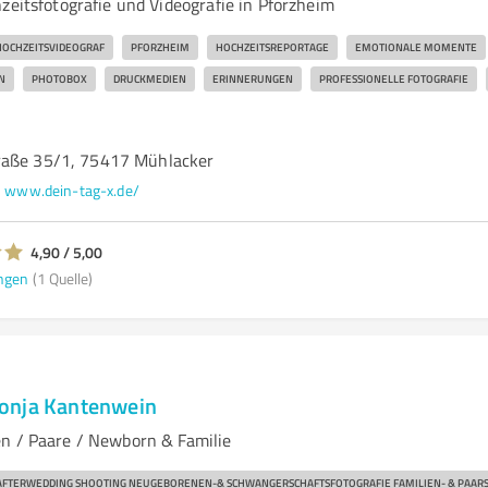
zeitsfotografie und Videografie in Pforzheim
HOCHZEITSVIDEOGRAF
PFORZHEIM
HOCHZEITSREPORTAGE
EMOTIONALE MOMENTE
N
PHOTOBOX
DRUCKMEDIEN
ERINNERUNGEN
PROFESSIONELLE FOTOGRAFIE
raße 35/1, 75417 Mühlacker
www.dein-tag-x.de/
4,90 / 5,00
ngen
(1 Quelle)
onja Kantenwein
n / Paare / Newborn & Familie
AFTERWEDDING SHOOTING NEUGEBORENEN-& SCHWANGERSCHAFTSFOTOGRAFIE FAMILIEN- & PAAR