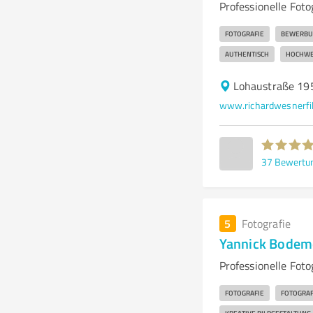
Professionelle Fot
FOTOGRAFIE
BEWERBU
AUTHENTISCH
HOCHWE
Lohaustraße 19
www.richardwesnerfi
37
Bewertu
5
Fotografie
Yannick Bodeme
Professionelle Fot
FOTOGRAFIE
FOTOGRA