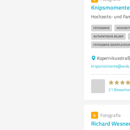
Knipsmomente I
Hochzeits- und Fam
FOTOGRAFIE
HOCHZEIT
AUTHENTISCHE BILDER
FOTOGRAFIE DIENSTLEISTU
Kopernikusstra
knipsmomente@web.
21
Bewertu
4
Fotografie
Richard Wesne