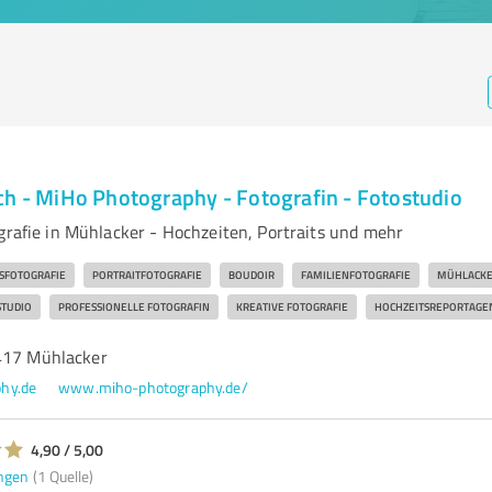
ch - MiHo Photography - Fotografin - Fotostudio
grafie in Mühlacker - Hochzeiten, Portraits und mehr
SFOTOGRAFIE
PORTRAITFOTOGRAFIE
BOUDOIR
FAMILIENFOTOGRAFIE
MÜHLACK
TUDIO
PROFESSIONELLE FOTOGRAFIN
KREATIVE FOTOGRAFIE
HOCHZEITSREPORTAGE
417 Mühlacker
hy.de
www.miho-photography.de/
4,90 / 5,00
ngen
(1 Quelle)