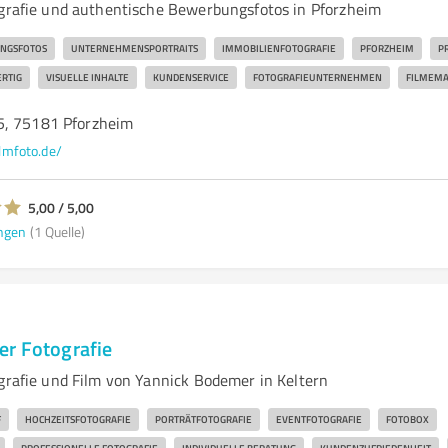
ografie und authentische Bewerbungsfotos in Pforzheim
NGSFOTOS
UNTERNEHMENSPORTRAITS
IMMOBILIENFOTOGRAFIE
PFORZHEIM
P
RTIG
VISUELLE INHALTE
KUNDENSERVICE
FOTOGRAFIEUNTERNEHMEN
FILMEM
5, 75181 Pforzheim
lmfoto.de/
5,00 / 5,00
ngen
(1 Quelle)
r Fotografie
ografie und Film von Yannick Bodemer in Keltern
F
HOCHZEITSFOTOGRAFIE
PORTRÄTFOTOGRAFIE
EVENTFOTOGRAFIE
FOTOBOX