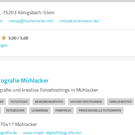
, 75203 Königsbach-Stein
64
monja@kantenwein.net
monjakantenwein.de/
5,00 / 5,00
ngen
tografie Mühlacker
ografie und kreative Fotoshootings in Mühlacker
ER
FOTOSTUDIO
BEWERBUNGSFOTOS
HOCHZEITSFOTOGRAFIE
FAMILIENFOTOS
FOTOBÜCHER
LEINWÄNDE
FARBTREUE
PROFESSIONELLE FOTOGRAFEN
, 75417 Mühlacker
ografie.de
www.majer-digitalfotografie.de/