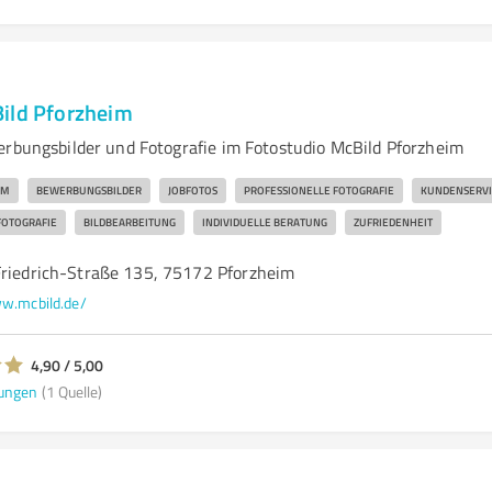
ild Pforzheim
erbungsbilder und Fotografie im Fotostudio McBild Pforzheim
IM
BEWERBUNGSBILDER
JOBFOTOS
PROFESSIONELLE FOTOGRAFIE
KUNDENSERVI
FOTOGRAFIE
BILDBEARBEITUNG
INDIVIDUELLE BERATUNG
ZUFRIEDENHEIT
Friedrich-Straße 135, 75172 Pforzheim
w.mcbild.de/
4,90 / 5,00
ungen
(1 Quelle)