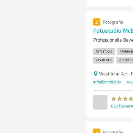
2
Fotografie
Fotostudio McB
Professionelle Bew
FOTOSTUDIO
PFORZHE
PASSBILDER
PORTRAIT
Westliche Karl-
info@mcbild.de
ww
820
Bewert
3
Fotografie