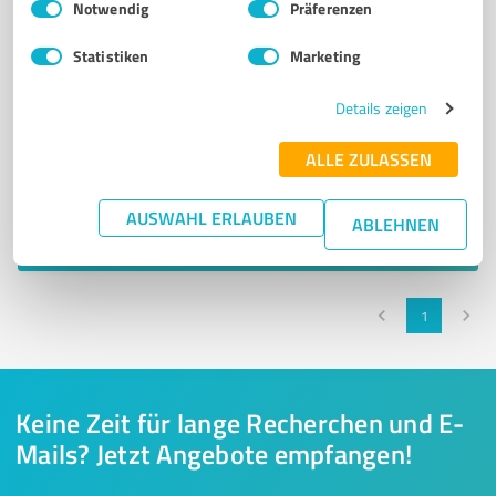
Notwendig
Präferenzen
Statistiken
Marketing
Details zeigen
ALLE ZULASSEN
Sie möchten auch hier gelistet werden?
Registrieren Sie sich jetzt und werden Sie ein von
AUSWAHL ERLAUBEN
ABLEHNEN
Kunden empfohlener ProvenExpert!
1
Keine Zeit für lange Recherchen und E-
Mails? Jetzt Angebote empfangen!