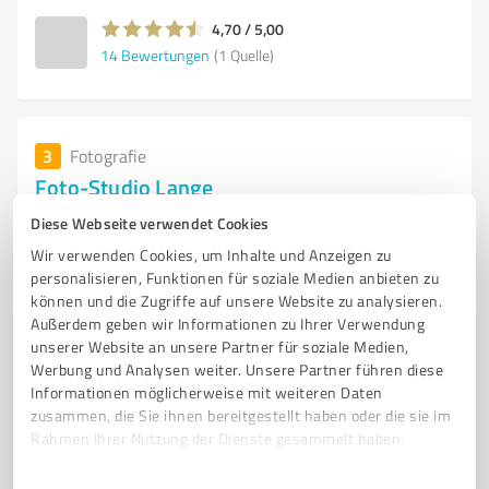
4,70 / 5,00
14
Bewertungen
(1 Quelle)
3
Fotografie
Foto-Studio Lange
Business-, Hochzeit- und Portraitfotos
Diese Webseite verwendet Cookies
Wir verwenden Cookies, um Inhalte und Anzeigen zu
Obere Straße 1, 07318 Saalfeld
personalisieren, Funktionen für soziale Medien anbieten zu
Tel. 036712792
info@f-sl.de
www.fotostudiolange.de
können und die Zugriffe auf unsere Website zu analysieren.
Außerdem geben wir Informationen zu Ihrer Verwendung
unserer Website an unsere Partner für soziale Medien,
0,00 / 5,00
Werbung und Analysen weiter. Unsere Partner führen diese
Nicht bewertet
0
Informationen möglicherweise mit weiteren Daten
zusammen, die Sie ihnen bereitgestellt haben oder die sie im
Rahmen Ihrer Nutzung der Dienste gesammelt haben.
Einwilligungsauswahl
Impressum
|
Datenschutzbestimmungen