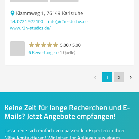
Klammweg 1, 76149 Karlsruhe
Tel. 0721 972100
info@r2n-studios.de
www.r2n-studios.de/
5,00 / 5,00
6
Bewertungen
(1 Quelle)
1
2
Keine Zeit für lange Recherchen und E-
Mails? Jetzt Angebote empfangen!
Lassen Sie sich einfach von passenden Experten in Ihrer
Nähe kontaktieren! Wir leiten Ihr Anliegen aus einem