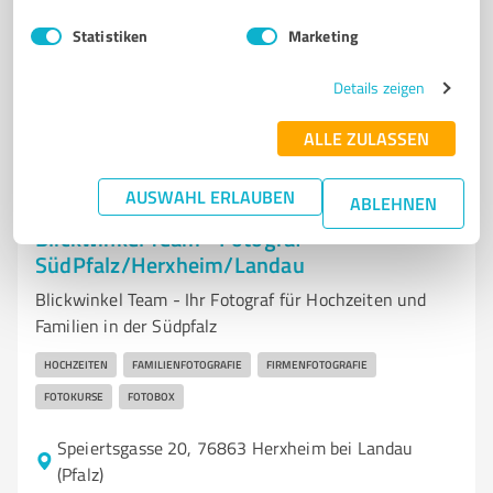
www.bellydeluxe.de/
Statistiken
Marketing
4,90 / 5,00
Details zeigen
116
Bewertungen
(1 Quelle)
ALLE ZULASSEN
AUSWAHL ERLAUBEN
ABLEHNEN
7
Fotografie
Blickwinkel Team - Fotograf
SüdPfalz/Herxheim/Landau
Blickwinkel Team - Ihr Fotograf für Hochzeiten und
Familien in der Südpfalz
HOCHZEITEN
FAMILIENFOTOGRAFIE
FIRMENFOTOGRAFIE
FOTOKURSE
FOTOBOX
Speiertsgasse 20, 76863 Herxheim bei Landau
(Pfalz)