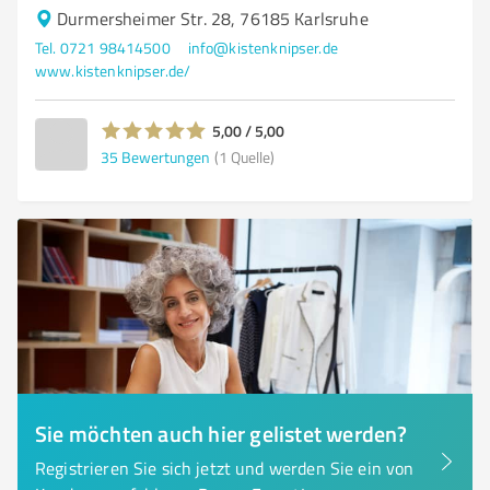
Durmersheimer Str. 28, 76185 Karlsruhe
Tel. 0721 98414500
info@kistenknipser.de
www.kistenknipser.de/
5,00 / 5,00
35
Bewertungen
(1 Quelle)
Sie möchten auch hier gelistet werden?
Registrieren Sie sich jetzt und werden Sie ein von