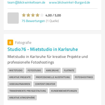
team@blickwinkelteam.de
www.blickwinkel-Burgard.de
4,00 / 5,00
75
Bewertungen
(1 Quelle)
8
Fotografie
Studio76 - Mietstudio in Karlsruhe
Mietstudio in Karlsruhe für kreative Projekte und
professionelle Fotoshootings
MIETSTUDIO
FOTOSTUDIO
KARLSRUHE
FLATRATE
KREATIVE PROJEKTE
PROFESSIONELLE AUSSTATTUNG
FOTOSHOOTINGS
VIDEOAUFNAHMEN
CONTENT CREATOR
TRANSPARENTE PREISGESTALTUNG
KUNDENBEWERTUNGEN
KREATIVE ATMOSPHÄRE