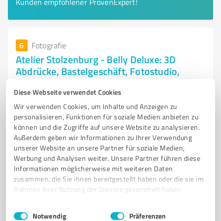
Kunden empfohlener ProvenExpert!
6
Fotografie
Atelier Stolzenburg - Belly Deluxe: 3D
Abdrücke, Bastelgeschäft, Fotostudio,
Kerzen, Kindergeburtstag und Kreativ-
Diese Webseite verwendet Cookies
Kurse
Wir verwenden Cookies, um Inhalte und Anzeigen zu
3D Abdrücke, Fotostudio und kreative Kurse in
personalisieren, Funktionen für soziale Medien anbieten zu
Karlsruhe bei Belly Deluxe
können und die Zugriffe auf unsere Website zu analysieren.
Außerdem geben wir Informationen zu Ihrer Verwendung
FOTOSTUDIO
3D ABDRUCK
GIPSABDRUCK
BABYBAUCH
unserer Website an unsere Partner für soziale Medien,
HANDABDRUCK
FUSSABDRUCK
BASTELMATERIAL
KREATIVE KURSE
Werbung und Analysen weiter. Unsere Partner führen diese
Informationen möglicherweise mit weiteren Daten
KINDERGEBURTSTAG
FAMILIENFOTOGRAFIE
ERINNERUNGSSTÜCKE
zusammen, die Sie ihnen bereitgestellt haben oder die sie im
KARLSRUHE
Rahmen Ihrer Nutzung der Dienste gesammelt haben.
Pappelallee 18, 76189 Karlsruhe
Einwilligungsauswahl
Impressum
|
Datenschutzbestimmungen
Notwendig
Präferenzen
Tel. 0721 38144330
info@bellydeluxe.de