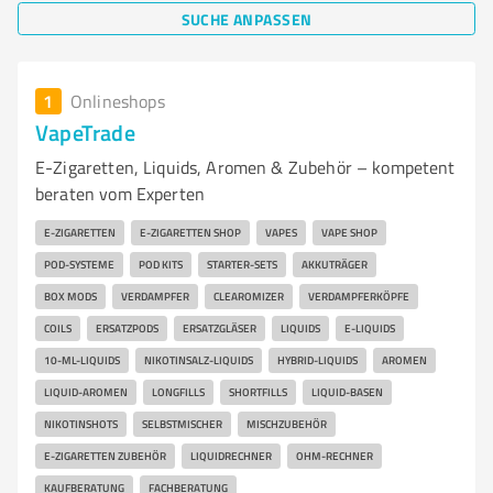
SUCHE ANPASSEN
1
Onlineshops
VapeTrade
E-Zigaretten, Liquids, Aromen & Zubehör – kompetent
beraten vom Experten
E-ZIGARETTEN
E-ZIGARETTEN SHOP
VAPES
VAPE SHOP
POD-SYSTEME
POD KITS
STARTER-SETS
AKKUTRÄGER
BOX MODS
VERDAMPFER
CLEAROMIZER
VERDAMPFERKÖPFE
COILS
ERSATZPODS
ERSATZGLÄSER
LIQUIDS
E-LIQUIDS
10-ML-LIQUIDS
NIKOTINSALZ-LIQUIDS
HYBRID-LIQUIDS
AROMEN
LIQUID-AROMEN
LONGFILLS
SHORTFILLS
LIQUID-BASEN
NIKOTINSHOTS
SELBSTMISCHER
MISCHZUBEHÖR
E-ZIGARETTEN ZUBEHÖR
LIQUIDRECHNER
OHM-RECHNER
KAUFBERATUNG
FACHBERATUNG