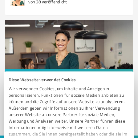
von 28 veröffentlicht
Sie möchten auch hier gelistet werden?
Diese Webseite verwendet Cookies
Wir verwenden Cookies, um Inhalte und Anzeigen zu
Registrieren Sie sich jetzt und werden Sie ein von
personalisieren, Funktionen für soziale Medien anbieten zu
Kunden empfohlener ProvenExpert!
können und die Zugriffe auf unsere Website zu analysieren.
Außerdem geben wir Informationen zu Ihrer Verwendung
unserer Website an unsere Partner für soziale Medien,
Werbung und Analysen weiter. Unsere Partner führen diese
1
Informationen möglicherweise mit weiteren Daten
zusammen, die Sie ihnen bereitgestellt haben oder die sie im