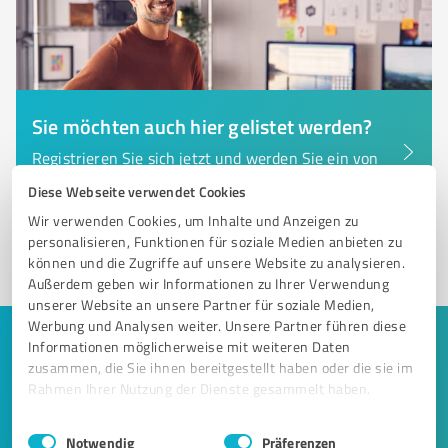
Sie möchten auch hier gelistet werden?
Registrieren Sie sich jetzt und werden Sie ein von
Kunden empfohlener ProvenExpert!
Diese Webseite verwendet Cookies
Wir verwenden Cookies, um Inhalte und Anzeigen zu
personalisieren, Funktionen für soziale Medien anbieten zu
1
können und die Zugriffe auf unsere Website zu analysieren.
Außerdem geben wir Informationen zu Ihrer Verwendung
unserer Website an unsere Partner für soziale Medien,
Werbung und Analysen weiter. Unsere Partner führen diese
Informationen möglicherweise mit weiteren Daten
Keine Zeit für lange Recherchen und E-
zusammen, die Sie ihnen bereitgestellt haben oder die sie im
Mails? Jetzt Angebote empfangen!
Rahmen Ihrer Nutzung der Dienste gesammelt haben.
Lassen Sie sich einfach von passenden Experten in Ihrer
Einwilligungsauswahl
Impressum
|
Datenschutzbestimmungen
Notwendig
Präferenzen