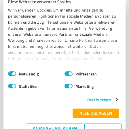
Diese Webseite verwendet Cookies
Wir verwenden Cookies, um Inhalte und Anzeigen zu
personalisieren, Funktionen für soziale Medien anbieten zu
5
Gastronomie
können und die Zugriffe auf unsere Website zu analysieren.
Heide-Bäckerei Meyer Bienenbüttel
Außerdem geben wir Informationen zu Ihrer Verwendung
(EDEKA-Markt)
unserer Website an unsere Partner für soziale Medien,
Werbung und Analysen weiter. Unsere Partner führen diese
Heide-Bäckerei Meyer Bienenbüttel – Handwerkliches
Informationen möglicherweise mit weiteren Daten
Brot und regionale Backwaren
zusammen, die Sie ihnen bereitgestellt haben oder die sie im
Rahmen Ihrer Nutzung der Dienste gesammelt haben.
BROT
BRÖTCHEN
GEBÄCK
REGIONALE ZUTATEN
Einwilligungsauswahl
Impressum
|
Datenschutzbestimmungen
HANDWERKLICHE BÄCKEREI
Notwendig
Präferenzen
Ladestraße 9, 29553 Bienenbüttel
Statistiken
Marketing
info@baeckerei-meyer.de
www.baeckerei-meyer.de/
Details zeigen
4,20 / 5,00
ALLE ZULASSEN
83
Bewertungen
(1 Quelle)
AUSWAHL ERLAUBEN