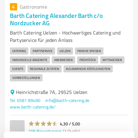
4
Gastronomie
Barth Catering Alexander Barth c/o
Nordzucker AG
Barth Catering Uelzen - Hochwertiges Catering und
Partyservice für jeden Anlass
CATERING
PARTYSERVICE
UELZEN
FRISCHE SPEISEN
INDIVIDUELLE ANGEBOTE
ABENDESSEN
FRÜHSTÜCK
MITTAGESSEN
EVENTS
REGIONALE ZUTATEN
KULINARISCHE KÖSTLICHKEITEN
VORBESTELLUNGEN
Heinrichstraße 7A, 29525 Uelzen
Tel. 0581 89490
info@barth-catering.de
www.barth-catering.de/
4,30 / 5,00
106
Bewertungen
(1 Quelle)