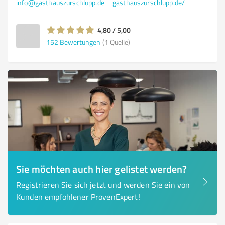
info@gasthauszurschlupp.de
gasthauszurschlupp.de/
4,80 / 5,00
152
Bewertungen
(1 Quelle)
Sie möchten auch hier gelistet werden?
Registrieren Sie sich jetzt und werden Sie ein von
Kunden empfohlener ProvenExpert!