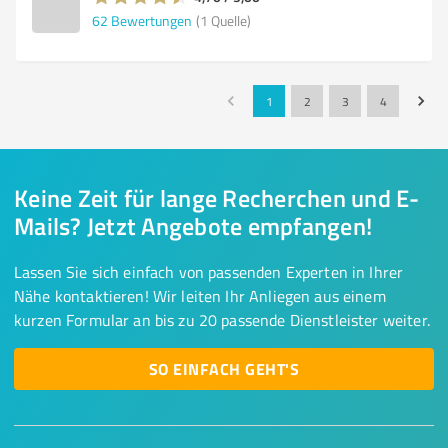
62
Bewertungen
(1 Quelle)
1
2
3
4
Keine Zeit für lange Recherchen und E-
Mails? Jetzt Angebote empfangen!
Lassen Sie sich einfach von passenden Experten in Ihrer
Nähe kontaktieren! Wir leiten Ihr Anliegen aus einem
kurzen Formular an bis zu 20 passende Dienstleister weiter.
SO EINFACH GEHT'S