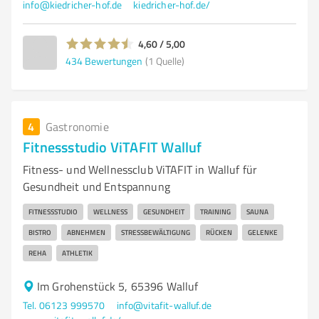
info@kiedricher-hof.de
kiedricher-hof.de/
4,60 / 5,00
434
Bewertungen
(1 Quelle)
4
Gastronomie
Fitnessstudio ViTAFIT Walluf
Fitness- und Wellnessclub ViTAFIT in Walluf für
Gesundheit und Entspannung
FITNESSSTUDIO
WELLNESS
GESUNDHEIT
TRAINING
SAUNA
BISTRO
ABNEHMEN
STRESSBEWÄLTIGUNG
RÜCKEN
GELENKE
REHA
ATHLETIK
Im Grohenstück 5, 65396 Walluf
Tel. 06123 999570
info@vitafit-walluf.de