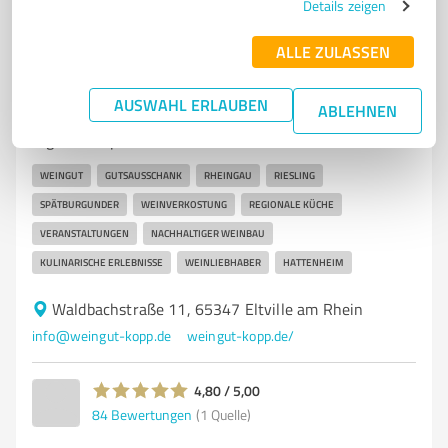
Details zeigen
ALLE ZULASSEN
7
Gastronomie
Weingut & Gutsausschank Kopp
AUSWAHL ERLAUBEN
ABLEHNEN
Weingut & Gutsausschank Kopp - Exquisite Weine und
regionale Speisen in Hattenhe
WEINGUT
GUTSAUSSCHANK
RHEINGAU
RIESLING
SPÄTBURGUNDER
WEINVERKOSTUNG
REGIONALE KÜCHE
VERANSTALTUNGEN
NACHHALTIGER WEINBAU
KULINARISCHE ERLEBNISSE
WEINLIEBHABER
HATTENHEIM
Waldbachstraße 11, 65347 Eltville am Rhein
info@weingut-kopp.de
weingut-kopp.de/
4,80 / 5,00
84
Bewertungen
(1 Quelle)