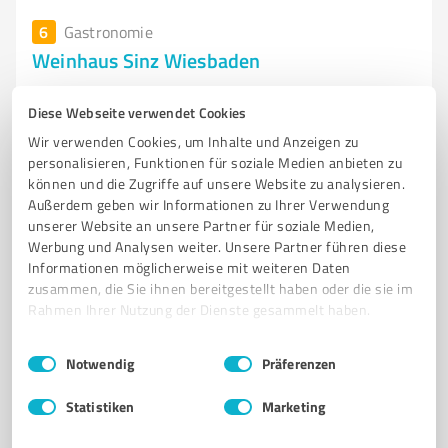
6
Gastronomie
Weinhaus Sinz Wiesbaden
Restaurant und Hotel Weinhaus Sinz in Wiesbaden –
Diese Webseite verwendet Cookies
Genuss und Gastfreundschaft
Wir verwenden Cookies, um Inhalte und Anzeigen zu
WEINHAUS SINZ
RESTAURANT WIESBADEN
HOTEL RHEINGAU
personalisieren, Funktionen für soziale Medien anbieten zu
REGIONALE KÜCHE
SAISONALE SPEZIALITÄTEN
GASTFREUNDSCHAFT
können und die Zugriffe auf unsere Website zu analysieren.
Außerdem geben wir Informationen zu Ihrer Verwendung
WEINREGION
TERRASSE
FAMILIENBETRIEB
KULINARISCHE EVENTS
unserer Website an unsere Partner für soziale Medien,
KOMFORTABLE ZIMMER
RHEINGAUER WEINE
Werbung und Analysen weiter. Unsere Partner führen diese
Informationen möglicherweise mit weiteren Daten
Herrnbergstraße 17, 65201 Wiesbaden
zusammen, die Sie ihnen bereitgestellt haben oder die sie im
Rahmen Ihrer Nutzung der Dienste gesammelt haben.
Tel. 0611 942890
info@weinhaus-sinz.de
weinhaus-sinz.com/
Einwilligungsauswahl
Impressum
|
Datenschutzbestimmungen
Notwendig
Präferenzen
4,80 / 5,00
Statistiken
Marketing
873
Bewertungen
(1 Quelle)