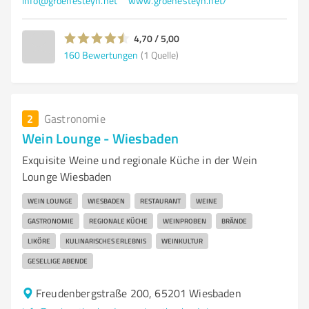
info@groenesteyn.net
www.groenesteyn.net/
4,70 / 5,00
160
Bewertungen
(1 Quelle)
2
Gastronomie
Wein Lounge - Wiesbaden
Exquisite Weine und regionale Küche in der Wein
Lounge Wiesbaden
WEIN LOUNGE
WIESBADEN
RESTAURANT
WEINE
GASTRONOMIE
REGIONALE KÜCHE
WEINPROBEN
BRÄNDE
LIKÖRE
KULINARISCHES ERLEBNIS
WEINKULTUR
GESELLIGE ABENDE
Freudenbergstraße 200, 65201 Wiesbaden