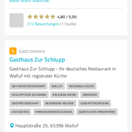
www.vitafit-walluf.de/
4,80 / 5,00
312
Bewertungen
(1 Quelle)
5
Gastronomie
Gasthaus Zur Schlupp
Gasthaus Zur Schlupp - Ihr deutsches Restaurant in
Walluf mit regionaler Küche
DEUTSCHES RESTAURANT
WALLUF
REGIONALE KÜCHE
SCHLUPP’SCHE KULINARIK
ERLESENE WEINE
INNENHOF
GASTFREUNDSCHAFT
BESONDERE ANLÄSSE
GEBURTSTAGSFEIERN
HOCHZEITEN
FIRMENVERANSTALTUNGEN
GEMÜTLICHE ATMOSPHÄRE
Hauptstraße 25, 65396 Walluf