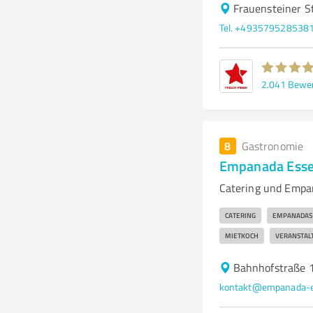
Frauensteiner S
Tel. +493579528538
2.041
Bewe
8
Gastronomie
Empanada Esse
Catering und Empan
CATERING
EMPANADAS
MIETKOCH
VERANSTAL
Bahnhofstraße 
kontakt@empanada-e