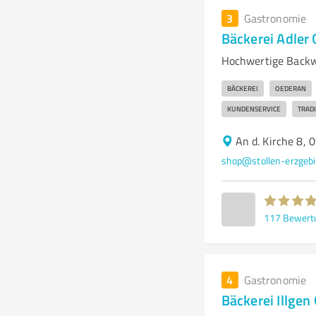
3
Gastronomie
Bäckerei Adle
Hochwertige Backwa
BÄCKEREI
OEDERAN
KUNDENSERVICE
TRAD
An d. Kirche 8,
shop@stollen-erzgebi
117
Bewert
4
Gastronomie
Bäckerei Illge