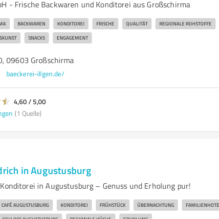
bH - Frische Backwaren und Konditorei aus Großschirma
MA
BACKWAREN
KONDITOREI
FRISCHE
QUALITÄT
REGIONALE ROHSTOFFE
SKUNST
SNACKS
ENGAGEMENT
0, 09603 Großschirma
baeckerei-illgen.de/
4,60 / 5,00
ngen
(1 Quelle)
drich in Augustusburg
 Konditorei in Augustusburg – Genuss und Erholung pur!
CAFÉ AUGUSTUSBURG
KONDITOREI
FRÜHSTÜCK
ÜBERNACHTUNG
FAMILIENHOTE