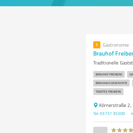
1
Gastronomie
Brauhof Freibe
Traditionelle Gast
BRAUHOF FREIBERG
GA
BRAUHAUS GESCHICHTE
TANZTEE FREIBERG
Körnerstraße 2,
Tel. 03731 35300
i