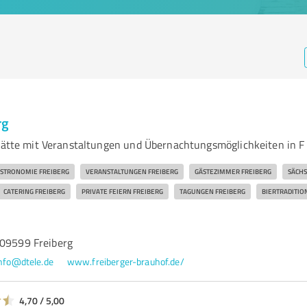
rg
stätte mit Veranstaltungen und Übernachtungsmöglichkeiten in F
STRONOMIE FREIBERG
VERANSTALTUNGEN FREIBERG
GÄSTEZIMMER FREIBERG
SÄCHS
CATERING FREIBERG
PRIVATE FEIERN FREIBERG
TAGUNGEN FREIBERG
BIERTRADITIO
 09599 Freiberg
nfo@dtele.de
www.freiberger-brauhof.de/
4,70 / 5,00