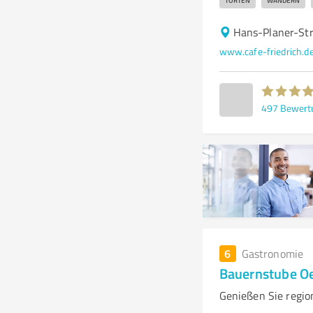
TORTEN
WANDERN
Hans-Planer-St
www.cafe-friedrich.d
497
Bewert
6
Gastronomie
Bauernstube O
Genießen Sie regio