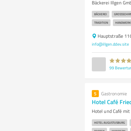
Bäckerei Illgen Gm
BÄCKEREI
GROSSSCHIR
TRADITION
HANDWERK
Hauptstraße 11
info@illgen.ddev.site
99
Bewertu
5
Gastronomie
Hotel Café Frie
Hotel und Café mit
HOTEL AUGUSTUSBURG