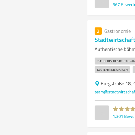
567
Bewert
2
Gastronomie
Stadtwirtschaft
Authentische böhmi
TSCHECHISCHES RESTAURAN
GLUTENFREIE SPEISEN
Burgstraße 18, 
team@stadtwirtschaf
1.301
Bewe