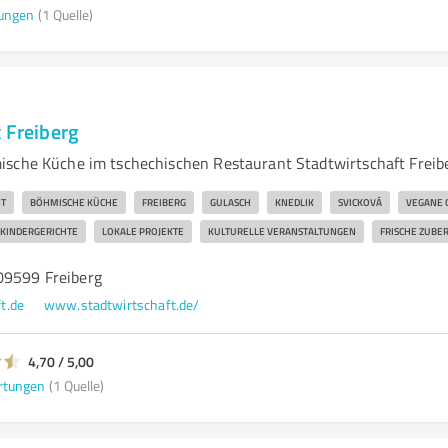
ungen
(1 Quelle)
 Freiberg
sche Küche im tschechischen Restaurant Stadtwirtschaft Freib
T
BÖHMISCHE KÜCHE
FREIBERG
GULASCH
KNEDLIK
SVICKOVÁ
VEGANE 
KINDERGERICHTE
LOKALE PROJEKTE
KULTURELLE VERANSTALTUNGEN
FRISCHE ZUBE
09599 Freiberg
t.de
www.stadtwirtschaft.de/
4,70 / 5,00
rtungen
(1 Quelle)