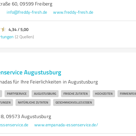
traße 60, 09599 Freiberg
1
info@freddy-fresh.de
www.freddy-fresh.de
4,34 / 5,00
rtungen
(2 Quellen)
nservice Augustusburg
adas für Ihre Feierlichkeiten in Augustusburg
PARTYSERVICE
AUGUSTUSBURG
FRISCHE ZUTATEN
HOCHZEITEN
FIRMENFEI
TUNGEN
NATÜRLICHE ZUTATEN
GESCHMACKVOLLES ESSEN
18, 09573 Augustusburg
ssenservice.de
www.empanada-essenservice.de/