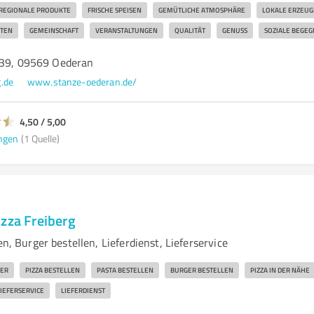
REGIONALE PRODUKTE
FRISCHE SPEISEN
GEMÜTLICHE ATMOSPHÄRE
LOKALE ERZEUG
ITEN
GEMEINSCHAFT
VERANSTALTUNGEN
QUALITÄT
GENUSS
SOZIALE BEGE
 39, 09569 Oederan
.de
www.stanze-oederan.de/
4,50 / 5,00
ngen
(1 Quelle)
izza Freiberg
en, Burger bestellen, Lieferdienst, Lieferservice
ER
PIZZA BESTELLEN
PASTA BESTELLEN
BURGER BESTELLEN
PIZZA IN DER NÄHE
IEFERSERVICE
LIEFERDIENST