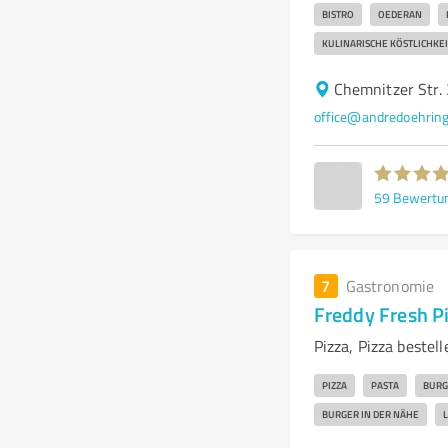
BISTRO
OEDERAN
KULINARISCHE KÖSTLICHKE
Chemnitzer Str.
office@andredoehring
59
Bewertu
7
Gastronomie
Freddy Fresh P
Pizza, Pizza bestell
PIZZA
PASTA
BURG
BURGER IN DER NÄHE
L