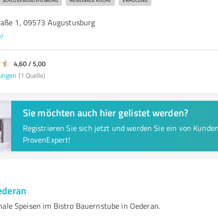
SCHLOSS AUGUSTUSBURG
REGIONALE KÜCHE
ERHOLUNG
raße 1, 09573 Augustusburg
e/
4,60 / 5,00
ungen
(1 Quelle)
Sie möchten auch hier gelistet werden?
Registrieren Sie sich jetzt und werden Sie ein von Kund
ProvenExpert!
ederan
nale Speisen im Bistro Bauernstube in Oederan.