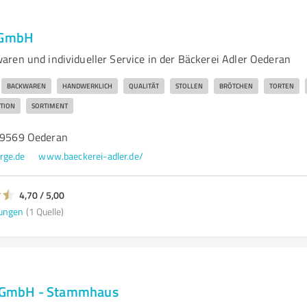
r GmbH
ren und individueller Service in der Bäckerei Adler Oederan
BACKWAREN
HANDWERKLICH
QUALITÄT
STOLLEN
BRÖTCHEN
TORTEN
ITION
SORTIMENT
 09569 Oederan
rge.de
www.baeckerei-adler.de/
4,70 / 5,00
ungen
(1 Quelle)
n GmbH - Stammhaus