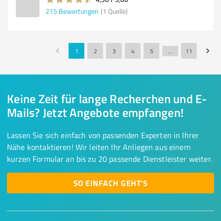
215
Bewertungen
(1 Quelle)
1
2
3
4
5
…
11
Keine Zeit für lange Recherchen und E-
Mails? Jetzt Angebote empfangen!
Lassen Sie sich einfach von passenden Experten in Ihrer
Nähe kontaktieren! Wir leiten Ihr Anliegen aus einem
kurzen Formular an bis zu 20 passende Dienstleister weiter.
SO EINFACH GEHT'S