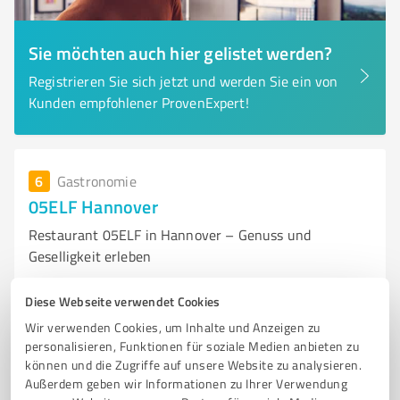
Sie möchten auch hier gelistet werden?
Registrieren Sie sich jetzt und werden Sie ein von
Kunden empfohlener ProvenExpert!
6
Gastronomie
05ELF Hannover
Restaurant 05ELF in Hannover – Genuss und
Geselligkeit erleben
RESTAURANT HANNOVER
GASTRONOMIE
BUSINESSLUNCH
Diese Webseite verwendet Cookies
CLUBBING
RENAISSANCE
FEIERN
HOCHZEITEN
Wir verwenden Cookies, um Inhalte und Anzeigen zu
GEBURTSTAGSFEIERN
BUFFET
INDIVIDUELLE ANGEBOTE
personalisieren, Funktionen für soziale Medien anbieten zu
können und die Zugriffe auf unsere Website zu analysieren.
ALKOHOLFREIE GETRÄNKE
SPIRITUOSEN
Außerdem geben wir Informationen zu Ihrer Verwendung