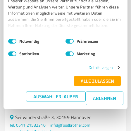
unserer Website an unsere Partner für soziale Medien,
Lister Meile 15, 30161 Hannover
Werbung und Analysen weiter. Unsere Partner führen diese
info@0511-hannover.de
www.0511-hannover.de/
Informationen möglicherweise mit weiteren Daten
zusammen, die Sie ihnen bereitgestellt haben oder die sie im
Rahmen Ihrer Nutzung der Dienste gesammelt haben.
4,60 / 5,00
490
Bewertungen
(1 Quelle)
Einwilligungsauswahl
Impressum
|
Datenschutzbestimmungen
Notwendig
Präferenzen
Statistiken
Marketing
7
Gastronomie
FOOD BROTHER
Details zeigen
FOOD BROTHER – Hausgemachte Burger an mehreren
ALLE ZULASSEN
Standorten in Deutschland
BURGER
HAUSGEMACHTE BURGER
AUSWAHL ERLAUBEN
ABHOLUNG
GASTRONOMIE
ABLEHNEN
FOOD BROTHER
Seilwinderstraße 3, 30159 Hannover
Tel. 0511 21582210
info@foodbrother.com