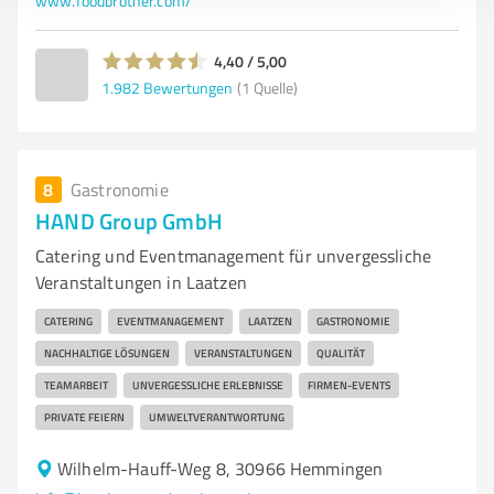
www.foodbrother.com/
4,40 / 5,00
1.982
Bewertungen
(1 Quelle)
8
Gastronomie
HAND Group GmbH
Catering und Eventmanagement für unvergessliche
Veranstaltungen in Laatzen
CATERING
EVENTMANAGEMENT
LAATZEN
GASTRONOMIE
NACHHALTIGE LÖSUNGEN
VERANSTALTUNGEN
QUALITÄT
TEAMARBEIT
UNVERGESSLICHE ERLEBNISSE
FIRMEN-EVENTS
PRIVATE FEIERN
UMWELTVERANTWORTUNG
Wilhelm-Hauff-Weg 8, 30966 Hemmingen