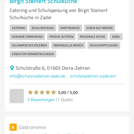
Birgit Steinert Schulküche
Catering und Schulspeisung von Birgit Steinert
Schulküche in Zadel
CATERING
SCHULSPEISUNG
PARTYSERVICE
ESSEN AUF RÄDERN
GESUNDE ERNÄHRUNG
FRISCHE ZUTATEN
REGIONALE KÜCHE
ZADEL
KULINARISCHES ERLEBNIS
INDIVIDUELLE MENÜS
SCHULVERPFLEGUNG
ESSEN FÜR VERANSTALTUNGEN
Schulstraße 6, 01665 Diera-Zehren
info@schulstuebchen-zadel.de
schulstuebchen-zadel.de/
5,00 / 5,00
5
Bewertungen
(1 Quelle)
8
Gastronomie