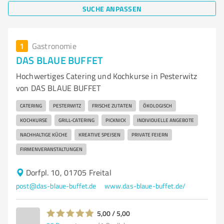
SUCHE ANPASSEN
1
Gastronomie
DAS BLAUE BUFFET
Hochwertiges Catering und Kochkurse in Pesterwitz
von DAS BLAUE BUFFET
CATERING
PESTERWITZ
FRISCHE ZUTATEN
ÖKOLOGISCH
KOCHKURSE
GRILL-CATERING
PICKNICK
INDIVIDUELLE ANGEBOTE
NACHHALTIGE KÜCHE
KREATIVE SPEISEN
PRIVATE FEIERN
FIRMENVERANSTALTUNGEN
Dorfpl. 10, 01705 Freital
post@das-blaue-buffet.de
www.das-blaue-buffet.de/
5,00 / 5,00