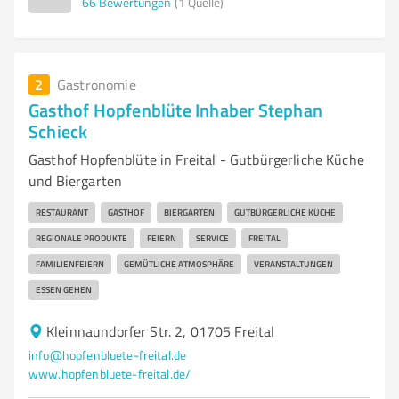
66
Bewertungen
(1 Quelle)
2
Gastronomie
Gasthof Hopfenblüte Inhaber Stephan
Schieck
Gasthof Hopfenblüte in Freital - Gutbürgerliche Küche
und Biergarten
RESTAURANT
GASTHOF
BIERGARTEN
GUTBÜRGERLICHE KÜCHE
REGIONALE PRODUKTE
FEIERN
SERVICE
FREITAL
FAMILIENFEIERN
GEMÜTLICHE ATMOSPHÄRE
VERANSTALTUNGEN
ESSEN GEHEN
Kleinnaundorfer Str. 2, 01705 Freital
info@hopfenbluete-freital.de
www.hopfenbluete-freital.de/