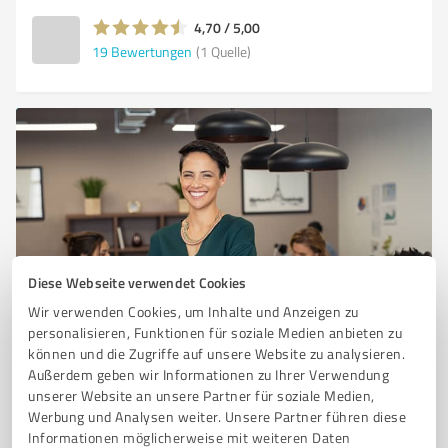
4,70 / 5,00
19
Bewertungen
(1 Quelle)
Diese Webseite verwendet Cookies
Sie möchten auch hier gelistet werden?
Wir verwenden Cookies, um Inhalte und Anzeigen zu
personalisieren, Funktionen für soziale Medien anbieten zu
Registrieren Sie sich jetzt und werden Sie ein von
können und die Zugriffe auf unsere Website zu analysieren.
Kunden empfohlener ProvenExpert!
Außerdem geben wir Informationen zu Ihrer Verwendung
unserer Website an unsere Partner für soziale Medien,
Werbung und Analysen weiter. Unsere Partner führen diese
Informationen möglicherweise mit weiteren Daten
6