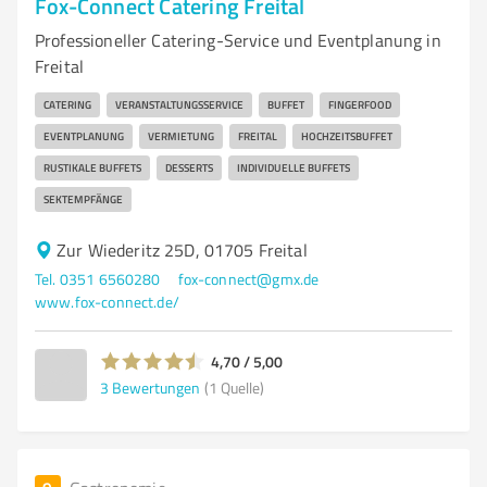
Fox-Connect Catering Freital
Professioneller Catering-Service und Eventplanung in
Freital
CATERING
VERANSTALTUNGSSERVICE
BUFFET
FINGERFOOD
EVENTPLANUNG
VERMIETUNG
FREITAL
HOCHZEITSBUFFET
RUSTIKALE BUFFETS
DESSERTS
INDIVIDUELLE BUFFETS
SEKTEMPFÄNGE
Zur Wiederitz 25D, 01705 Freital
Tel. 0351 6560280
fox-connect@gmx.de
www.fox-connect.de/
4,70 / 5,00
3
Bewertungen
(1 Quelle)