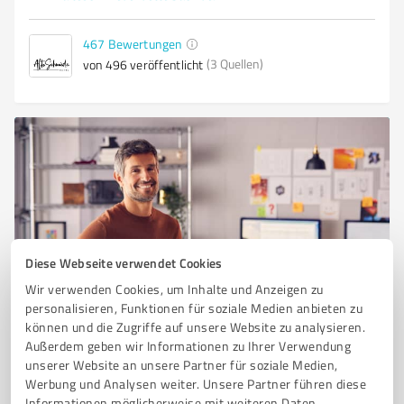
467
Bewertungen
(3 Quellen)
von 496 veröffentlicht
Diese Webseite verwendet Cookies
Wir verwenden Cookies, um Inhalte und Anzeigen zu
Sie möchten auch hier gelistet werden?
personalisieren, Funktionen für soziale Medien anbieten zu
Registrieren Sie sich jetzt und werden Sie ein von
können und die Zugriffe auf unsere Website zu analysieren.
Kunden empfohlener ProvenExpert!
Außerdem geben wir Informationen zu Ihrer Verwendung
unserer Website an unsere Partner für soziale Medien,
Werbung und Analysen weiter. Unsere Partner führen diese
Informationen möglicherweise mit weiteren Daten