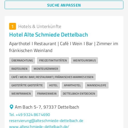
SUCHE ANPASSEN
1
Hotels & Unterkünfte
Hotel Alte Schmiede Dettelbach
Aparthotel I Restaurant | Café I Wein I Bar | Zimmer im
fränkischen Weinland
ÜBERNACHTUNG
FREIZEITAKTIVITÄTEN
WEINTOURISMUS
RADTOUREN
MONTEURZIMMER
CAFÉ I WEIN I BAR | RESTAURANT | FRÄNKISCHES WARMES ESSEN
GASTSTÄTTE GASTSTÄTTE
HOTEL
APARTHOTEL
MAINSCHLEIFE
WEINFRANKEN
FRANKENWEIN
DETTELBACH ENTDECKEN
Am Bach 5-7, 97337 Dettelbach
Tel. +49 9324 8674690
reservierung@alteschmiede-dettelbach.de
www.alteschmiede-dettelbach.de/