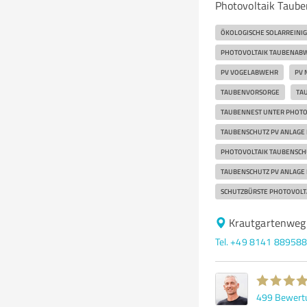
Photovoltaik Taub
ÖKOLOGISCHE SOLARREINI
PHOTOVOLTAIK TAUBENAB
PV VOGELABWEHR
PV 
TAUBENVORSORGE
TA
TAUBENNEST UNTER PHOTO
TAUBENSCHUTZ PV ANLAGE
PHOTOVOLTAIK TAUBENSCH
TAUBENSCHUTZ PV ANLAG
SCHUTZBÜRSTE PHOTOVOLT
Krautgartenweg 
Tel. +49 8141 88958
499
Bewert