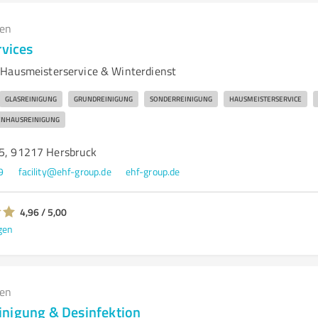
gen
rvices
 Hausmeisterservice & Winterdienst
GLASREINIGUNG
GRUNDREINIGUNG
SONDERREINIGUNG
HAUSMEISTERSERVICE
ENHAUSREINIGUNG
 5, 91217 Hersbruck
9
facility@ehf-group.de
ehf-group.de
4,96 / 5,00
gen
gen
nigung & Desinfektion