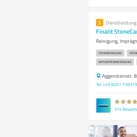
5
Dienstleistun
Finalit StoneCa
Reinigung, Imprägn
STEINREINIGUNG
STEI
NATURSTEINREINIGUNG
Aggensteinstr. 
Tel. +49 8261 73937
374
Bewert