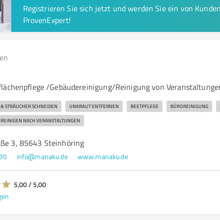
Registrieren Sie sich jetzt und werden Sie ein von Kund
ProvenExpert!
gen
flächenpflege /Gebäudereinigung/Reinigung von Veranstaltunge
 & STRÄUCHER SCHNEIDEN
UNKRAUT ENTFERNEN
BEETPFLEGE
BÜROREINIGUNG
REINIGEN NACH VERANSTALTUNGEN
aße 3, 85643 Steinhöring
00
info@manaku.de
www.manaku.de
5,00 / 5,00
gen