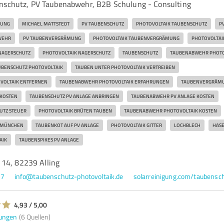
enschutz, PV Taubenabwehr, B2B Schulung - Consulting
GUNG
MICHAEL MATTSTEDT
PV TAUBENSCHUTZ
PHOTOVOLTAIK TAUBENSCHUTZ
P
WEHR
PV TAUBENVERGRÄMUNG
PHOTOVOLTAIK TAUBENVERGRÄMUNG
PHOTOVOLTAI
NAGERSCHUTZ
PHOTOVOLTAIK NAGERSCHUTZ
TAUBENSCHUTZ
TAUBENABWEHR PHOTO
UBENSCHUTZ PHOTOVOLTAIK
TAUBEN UNTER PHOTOVOLTAIK VERTREIBEN
VOLTAIK ENTFERNEN
TAUBENABWEHR PHOTOVOLTAIK ERFAHRUNGEN
TAUBENVERGRÄMU
 KOSTEN
TAUBENSCHUTZ PV ANLAGE ANBRINGEN
TAUBENABWEHR PV ANLAGE KOSTEN
UTZ STEUER
PHOTOVOLTAIK BRÜTEN TAUBEN
TAUBENABWEHR PHOTOVOLTAIK KOSTEN
E MÜNCHEN
TAUBENKOT AUF PV ANLAGE
PHOTOVOLTAIK GITTER
LOCHBLECH
HASE
AIK
TAUBENSPIKES PV ANLAGE
14, 82239 Alling
87
info@taubenschutz-photovoltaik.de
4,93 / 5,00
ungen
(6 Quellen)