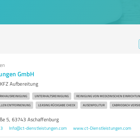
gen
stungen GmbH
 KFZ Aufbereitung
RKHAUSREINIGUNG
UNTERHALTSREINIGUNG
REINIGUNG VON MEDIZINISCHEN EINRICHTU
LLEN ENTFERNENUNG
LEASING RÜCKGABE CHECK
AUSENPOLITUR
CABRIODACH VERSI
ße 5, 63743 Aschaffenburg
43
Info@ct-dienstleistungen.com
www.ct-Dienstleistungen.com