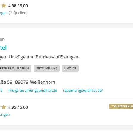
4,88 / 5,00
ngen
(3 Quellen)
gen
tel
gen, Umzüge und Betriebsauflösungen.
BETRIEBSAUFLÖSUNG
ENTRÜMPLUNG
UMZÜGE
ße 59, 89079 Weißenhorn
65
mu@raeumungswichtel.de
raeumungswichtel.de/
4,95 / 5,00
TOP-EMPFEHL
ungen