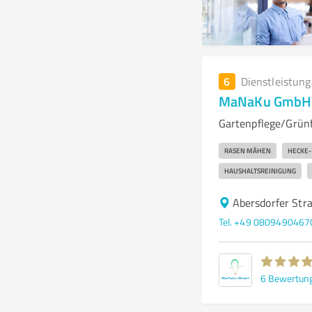
6
Dienstleistun
MaNaKu GmbH
Gartenpflege/Grün
RASEN MÄHEN
HECKE-
HAUSHALTSREINIGUNG
Abersdorfer Str
Tel. +49 0809490467
6
Bewertun