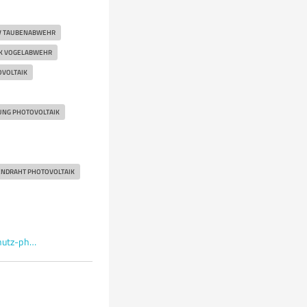
V TAUBENABWEHR
K VOGELABWEHR
VOLTAIK
NG PHOTOVOLTAIK
NDRAHT PHOTOVOLTAIK
solarreinigung.com/taubenschutz-photovoltaik/