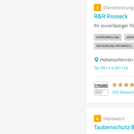
3
Dienstleistun
R&R Rosseck
Ihr zuverlässiger 
ENTRÜMPELUNG
WOH
ENTSORGUNG SPERRMÜLL
Hohenzollernst
Tel. 0911 4781146
293
Bewert
4
Handwerk
Taubenschutz &