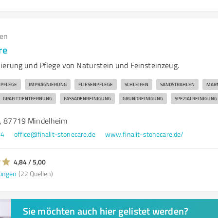
gen
re
ierung und Pflege von Naturstein und Feinsteinzeug.
NPFLEGE
IMPRÄGNIERUNG
FLIESENPFLEGE
SCHLEIFEN
SANDSTRAHLEN
MAR
GRAFITTIENTFERNUNG
FASSADENREINIGUNG
GRUNDREINIGUNG
SPEZIALREINIGUNG
8, 87719 Mindelheim
34
office@finalit-stonecare.de
www.finalit-stonecare.de/
4,84 / 5,00
ungen
(22 Quellen)
Sie möchten auch hier gelistet werden?