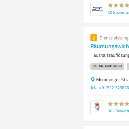
40
Bewertu
2
Dienstleistun
Räumungswich
Haushaltsauflösun
HAUSHALTAUFLÖSUNG
Memminger Stra
Tel. +49 1512 37587
362
Bewert