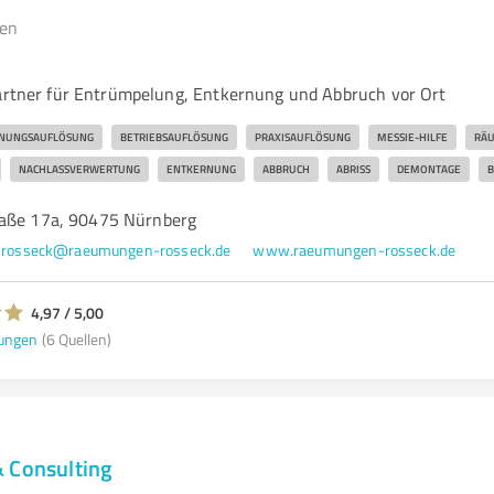
gen
Partner für Entrümpelung, Entkernung und Abbruch vor Ort
NUNGSAUFLÖSUNG
BETRIEBSAUFLÖSUNG
PRAXISAUFLÖSUNG
MESSIE-HILFE
RÄ
NACHLASSVERWERTUNG
ENTKERNUNG
ABBRUCH
ABRISS
DEMONTAGE
B
raße 17a, 90475 Nürnberg
rosseck@raeumungen-rosseck.de
www.raeumungen-rosseck.de
4,97 / 5,00
ungen
(6 Quellen)
 Consulting