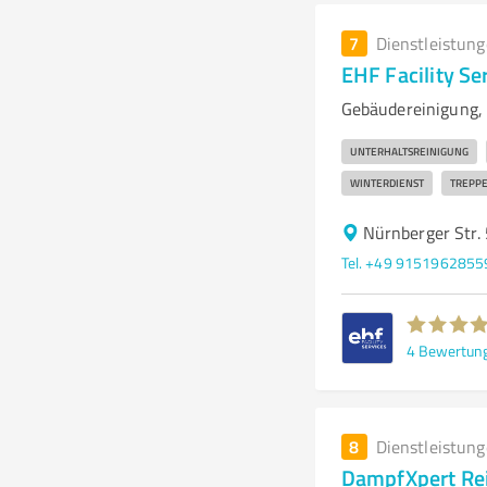
7
Dienstleistun
EHF Facility Se
Gebäudereinigung,
UNTERHALTSREINIGUNG
WINTERDIENST
TREPP
Nürnberger Str.
Tel. +49 9151962855
4
Bewertun
8
Dienstleistun
DampfXpert Rei