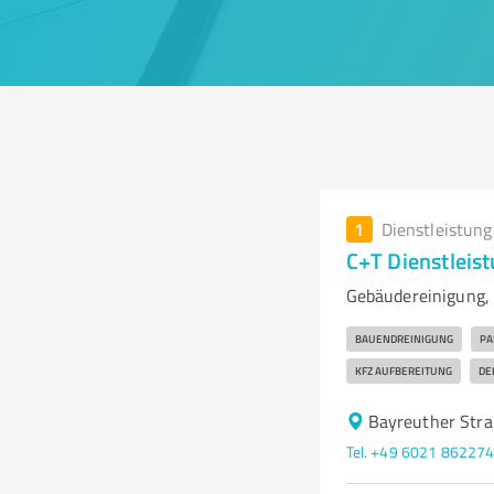
1
Dienstleistun
C+T Dienstlei
Gebäudereinigung,
BAUENDREINIGUNG
PA
KFZ AUFBEREITUNG
DE
Bayreuther Stra
Tel. +49 6021 86227