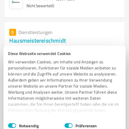
Nicht bewertet
0
5
Dienstleistungen
Hausmeistereischmidt
Hausmeisterservice, Gebäudereinigung, Baggerfahrer,
Diese Webseite verwendet Cookies
Abrissarbeiten
Wir verwenden Cookies, um Inhalte und Anzeigen zu
Mörchinger Straße, 16a,, 14169 Berlin
personalisieren, Funktionen für soziale Medien anbieten zu
können und die Zugriffe auf unsere Website zu analysieren.
Tel. 01797877625
grs.berlin@gmail.com
Außerdem geben wir Informationen zu Ihrer Verwendung
www.hausmeisterei-schmidt.de
unserer Website an unsere Partner für soziale Medien,
Werbung und Analysen weiter. Unsere Partner führen diese
0,00 / 5,00
Informationen möglicherweise mit weiteren Daten
zusammen, die Sie ihnen bereitgestellt haben oder die sie im
Nicht bewertet
0
Rahmen Ihrer Nutzung der Dienste gesammelt haben.
Einwilligungsauswahl
Impressum
|
Datenschutzbestimmungen
Notwendig
Präferenzen