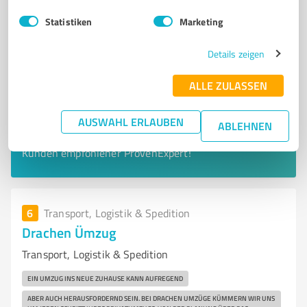
Statistiken
Marketing
Details zeigen
ALLE ZULASSEN
Sie möchten auch hier gelistet werden?
AUSWAHL ERLAUBEN
ABLEHNEN
Registrieren Sie sich jetzt und werden Sie ein von
Kunden empfohlener ProvenExpert!
6
Transport, Logistik & Spedition
Drachen Ümzug
Transport, Logistik & Spedition
EIN UMZUG INS NEUE ZUHAUSE KANN AUFREGEND
ABER AUCH HERAUSFORDERND SEIN. BEI DRACHEN UMZÜGE KÜMMERN WIR UNS