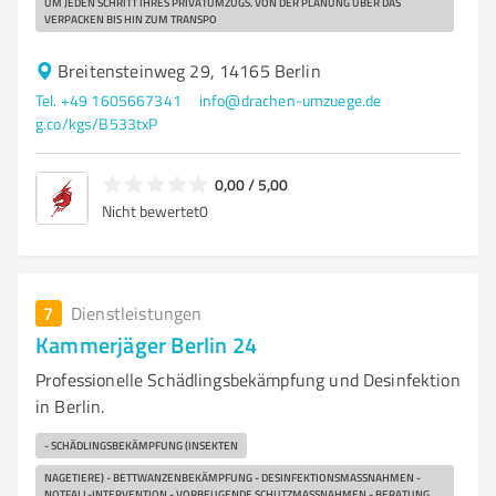
UM JEDEN SCHRITT IHRES PRIVATUMZUGS. VON DER PLANUNG ÜBER DAS
VERPACKEN BIS HIN ZUM TRANSPO
Breitensteinweg 29, 14165 Berlin
Tel. +49 1605667341
info@drachen-umzuege.de
g.co/kgs/B533txP
0,00 / 5,00
Nicht bewertet
0
7
Dienstleistungen
Kammerjäger Berlin 24
Professionelle Schädlingsbekämpfung und Desinfektion
in Berlin.
- SCHÄDLINGSBEKÄMPFUNG (INSEKTEN
NAGETIERE) - BETTWANZENBEKÄMPFUNG - DESINFEKTIONSMASSNAHMEN - N
OTFALL-INTERVENTION - VORBEUGENDE SCHUTZMASSNAHMEN - BERATUNG UN