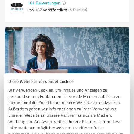
161
Bewertungen
(4 Quellen)
von 162 veröffentlicht
Diese Webseite verwendet Cookies
Sie möchten auch hier gelistet werden?
Wir verwenden Cookies, um Inhalte und Anzeigen zu
Registrieren Sie sich jetzt und werden Sie ein von
personalisieren, Funktionen für soziale Medien anbieten zu
Kunden empfohlener ProvenExpert!
können und die Zugriffe auf unsere Website zu analysieren.
Außerdem geben wir Informationen zu Ihrer Verwendung
unserer Website an unsere Partner für soziale Medien,
Werbung und Analysen weiter. Unsere Partner führen diese
1
Informationen möglicherweise mit weiteren Daten
zusammen, die Sie ihnen bereitgestellt haben oder die sie im