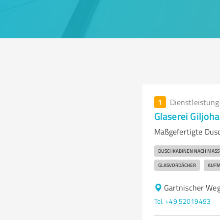
1
Dienstleistun
Glaserei Giljoh
Maßgefertigte Dusc
DUSCHKABINEN NACH MASS
GLASVORDÄCHER
AUFM
Gartnischer Weg
Tel. +49 52019493