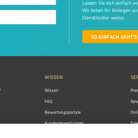
Lassen Sie sich einfach v
Wir leiten Ihr Anliegen a
Dienstleister weiter.
SO EINFACH GEHT'S
WISSEN
SE
?
Wissen
Pre
FAQ
New
Bewertungsportale
Onl
Kundenbewertungen
Exp
Kundenzufriedenheit
Exp