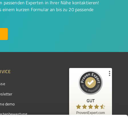
on passenden Experten in Ihrer Nähe kontaktieren!
us einem kurzen Formular an bis zu 20 passende
RVICE
sse
Kundenbewertungen und Erfahrungen zu
ProvenExpert.com
sletter
GUT
%
97
GUT
ine demo
Empfehlungen auf
ProvenExpert.com
ProvenExpert.com
5,00
/
4,42
ertenbewertung
7.103
ertenverzeichnis
Kundenbewertungen