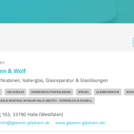
gen
ann & Wolf
hkabinen, Isolierglas, Glasreparatur & Glaslösungen
ISOLIERGLAS
SONNENSCHUTZVERGLASUNG
SPIEGEL
GLASREPARATUR
SCHI
ASS & MONTAGE IM RAUM HALLE (WESTF.) – PERSÖNLICH & SCHNELL.
 103, 33790 Halle (Westfalen)
info@glaserei-giljohann.de
www.glaserei-giljohann.de/