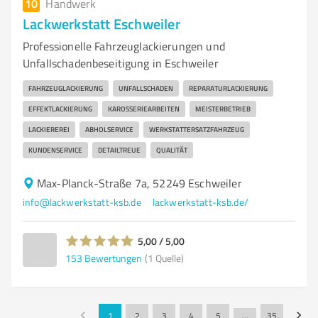
10
Handwerk
Lackwerkstatt Eschweiler
Professionelle Fahrzeuglackierungen und
Unfallschadenbeseitigung in Eschweiler
FAHRZEUGLACKIERUNG
UNFALLSCHADEN
REPARATURLACKIERUNG
EFFEKTLACKIERUNG
KAROSSERIEARBEITEN
MEISTERBETRIEB
LACKIEREREI
ABHOLSERVICE
WERKSTATTERSATZFAHRZEUG
KUNDENSERVICE
DETAILTREUE
QUALITÄT
Max-Planck-Straße 7a, 52249 Eschweiler
info@lackwerkstatt-ksb.de
lackwerkstatt-ksb.de/
5,00 / 5,00
153
Bewertungen
(1 Quelle)
1
2
3
4
5
…
35