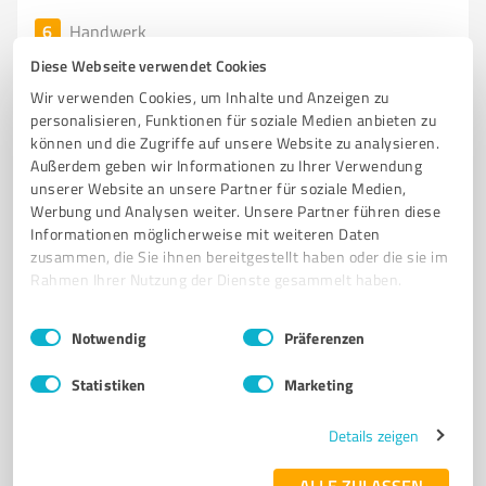
6
Handwerk
Mohr GmbH
Diese Webseite verwendet Cookies
Planung und Einbau energieeffizienter -intelligenter
Wir verwenden Cookies, um Inhalte und Anzeigen zu
personalisieren, Funktionen für soziale Medien anbieten zu
Heiz- und Energiesysteme
können und die Zugriffe auf unsere Website zu analysieren.
HEIZUNGSMODERNISIERUNG
Außerdem geben wir Informationen zu Ihrer Verwendung
unserer Website an unsere Partner für soziale Medien,
ENERGIEEFFIZIENTE & INTELLIGENTE HEIZSYSTEME
WÄRMEPUMPEN
Werbung und Analysen weiter. Unsere Partner führen diese
SOLARTHERMIE
ENERGIEEINSPARMASSNAHMEN
Informationen möglicherweise mit weiteren Daten
zusammen, die Sie ihnen bereitgestellt haben oder die sie im
FÖRDERMITTELBERATUNG
FACHKUNDIGE PLANUNG & UMSETZUNG.
Rahmen Ihrer Nutzung der Dienste gesammelt haben.
Trierer Straße 6, 52078 Aachen
Einwilligungsauswahl
Impressum
|
Datenschutzbestimmungen
Tel. +49 241 573775
kontakt@bad-mohr.de
Notwendig
Präferenzen
mohr-aachen.de
Statistiken
Marketing
4,87 / 5,00
Details zeigen
118
Bewertungen
(4 Quellen)
ALLE ZULASSEN
TOP-EMPFEHLUNG
TOP-DIENSTLEISTER