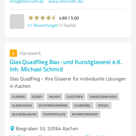
info@steinrath.de
www.steinrath.de/
4,60 / 5,00
41
Bewertungen
(1 Quelle)
5
Handwerk
Glas Quadflieg Bau- und Kunstglaserei e.K.
Inh. Michael Schmid
Glas Quadflieg - Ihre Glaserei für individuelle Lösungen
in Aachen
GLASEREI
GLASER
AACHEN
GLASTÜREN
GANZGLASANLAGEN
GLASDUSCHEN
KÜCHENRÜCKWÄNDE
GLASMÖBEL
SPIEGEL
BLEIVERGLASUNG
FENSTERFOLIEN
REPARATURDIENST
Boxgraben 33, 52064 Aachen