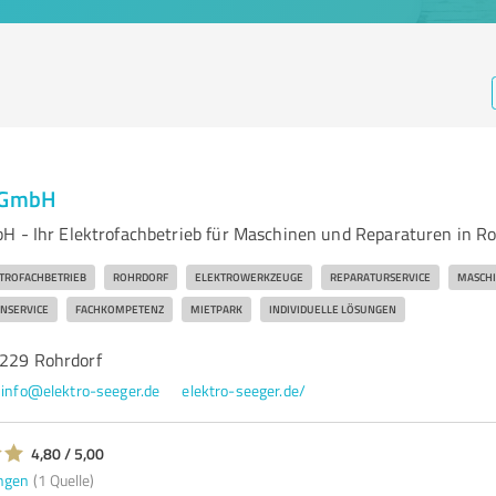
r GmbH
H - Ihr Elektrofachbetrieb für Maschinen und Reparaturen in R
TROFACHBETRIEB
ROHRDORF
ELEKTROWERKZEUGE
REPARATURSERVICE
MASCH
NSERVICE
FACHKOMPETENZ
MIETPARK
INDIVIDUELLE LÖSUNGEN
2229 Rohrdorf
info@elektro-seeger.de
elektro-seeger.de/
4,80 / 5,00
ngen
(1 Quelle)