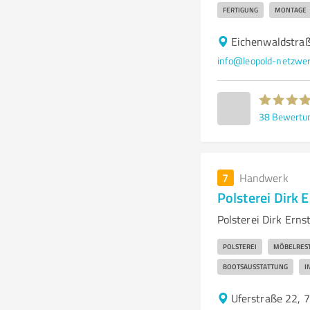
FERTIGUNG
MONTAGE
Eichenwaldstraß
info@leopold-netzwer
38
Bewertu
7
Handwerk
Polsterei Dirk E
Polsterei Dirk Ern
POLSTEREI
MÖBELRES
BOOTSAUSSTATTUNG
I
Uferstraße 22, 