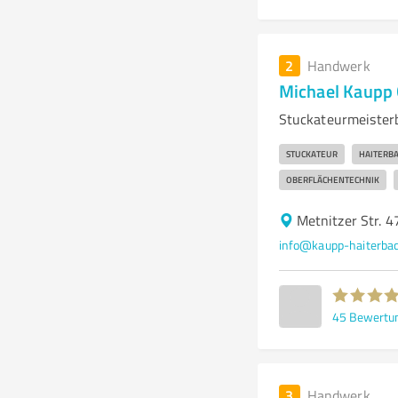
2
Handwerk
Michael Kaupp
Stuckateurmeisterb
STUCKATEUR
HAITERB
OBERFLÄCHENTECHNIK
Metnitzer Str. 
info@kaupp-haiterba
45
Bewertu
3
Handwerk