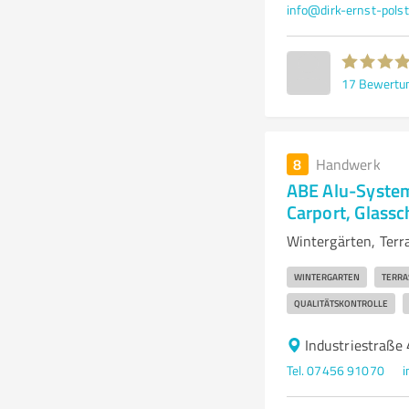
info@dirk-ernst-polst
17
Bewertu
8
Handwerk
ABE Alu-System
Carport, Glassc
Wintergärten, Ter
WINTERGARTEN
TERRA
QUALITÄTSKONTROLLE
Industriestraße
Tel. 07456 91070
i