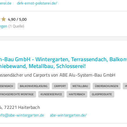
erei.de
dirk-ernst-polsterei.de/
4,90 / 5,00
ngen
(1 Quelle)
-Bau GmbH - Wintergarten, Terrassendach, Balkon
hiebewand, Metallbau, Schlosserei!
rassendächer und Carports von ABE Alu-System-Bau GmbH
SSENDACH
BALKONVERGLASUNG
CARPORT
METALLBAU
ÜBERDACHUNGEN
I
FACHGERECHTE MONTAGE
KUNDENSERVICE
HAITERBACH
GLASPRODUKTE
 4, 72221 Haiterbach
nfo@abe-wintergarten.de
abe-wintergarten.de/