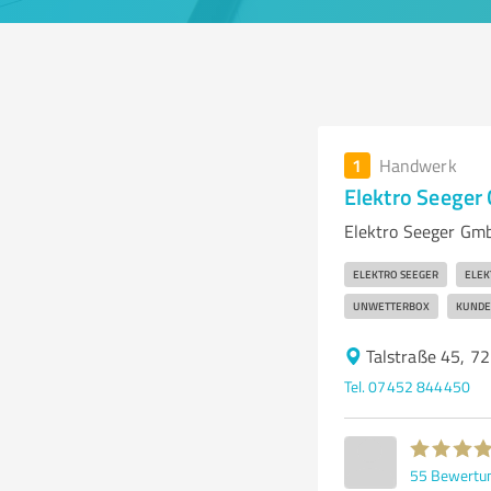
1
Handwerk
Elektro Seege
Elektro Seeger Gmb
ELEKTRO SEEGER
ELEK
UNWETTERBOX
KUNDE
Talstraße 45, 7
Tel. 07452 844450
55
Bewertu