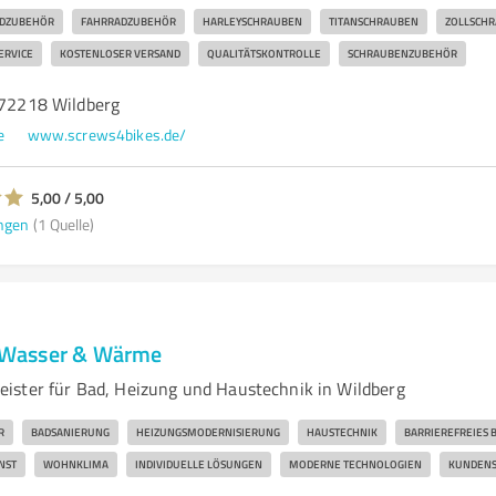
DZUBEHÖR
FAHRRADZUBEHÖR
HARLEYSCHRAUBEN
TITANSCHRAUBEN
ZOLLSCH
ERVICE
KOSTENLOSER VERSAND
QUALITÄTSKONTROLLE
SCHRAUBENZUBEHÖR
, 72218 Wildberg
e
www.screws4bikes.de/
5,00 / 5,00
ngen
(1 Quelle)
Wasser & Wärme
ister für Bad, Heizung und Haustechnik in Wildberg
R
BADSANIERUNG
HEIZUNGSMODERNISIERUNG
HAUSTECHNIK
BARRIEREFREIES 
NST
WOHNKLIMA
INDIVIDUELLE LÖSUNGEN
MODERNE TECHNOLOGIEN
KUNDENS