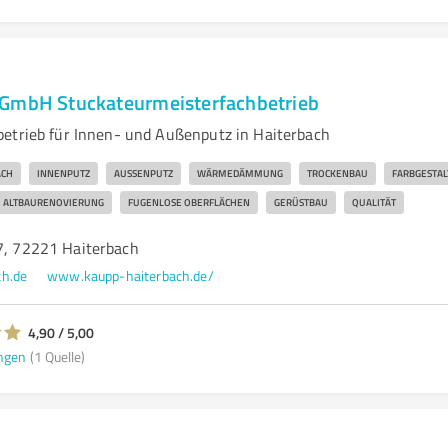
 GmbH Stuckateurmeisterfachbetrieb
etrieb für Innen- und Außenputz in Haiterbach
ACH
INNENPUTZ
AUSSENPUTZ
WÄRMEDÄMMUNG
TROCKENBAU
FARBGESTA
ALTBAURENOVIERUNG
FUGENLOSE OBERFLÄCHEN
GERÜSTBAU
QUALITÄT
47, 72221 Haiterbach
ch.de
www.kaupp-haiterbach.de/
4,90 / 5,00
ngen
(1 Quelle)