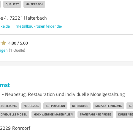
QUALITÄT
HAITERBACH
e 4, 72221 Haiterbach
ke.de
metallbau-rosenfelder.de/
4,80 / 5,00
ngen
(1 Quelle)
rnst
st - Neubezug, Restauration und individuelle Möbelgestaltung
TAURIERUNG
NEUBEZUG
AUFPOLSTERN
REPARATUR
MASSANFERTIGUNG
AU
NDIVIDUELLE MÖBEL
HOCHWERTIGE MATERIALIEN
TRANSPARENTE PREISE
KUNDENSE
72229 Rohrdorf