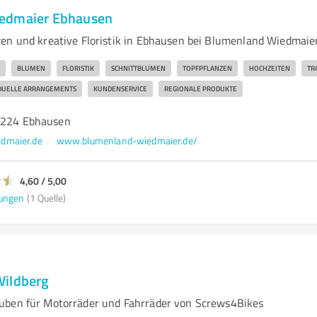
edmaier Ebhausen
en und kreative Floristik in Ebhausen bei Blumenland Wiedmaie
BLUMEN
FLORISTIK
SCHNITTBLUMEN
TOPFPFLANZEN
HOCHZEITEN
TR
IDUELLE ARRANGEMENTS
KUNDENSERVICE
REGIONALE PRODUKTE
72224 Ebhausen
dmaier.de
www.blumenland-wiedmaier.de/
4,60 / 5,00
ungen
(1 Quelle)
Wildberg
uben für Motorräder und Fahrräder von Screws4Bikes