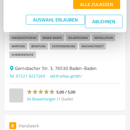
Eigenheim & Gewerbe
ALLE ZULASSEN
Badische Solar - Ihr Partner für Solarenergie in Baden-
Baden
AUSWAHL ERLAUBEN
ABLEHNEN
SOLARENERGIE
SOLARANLAGEN
ERNEUERBARE ENERGIEN
ENERGIEEFFIZIENZ
BADEN-BADEN
SOLARTECHNIK
INSTALLATION
WARTUNG
BERATUNG
KOSTENSENKUNG
NACHHALTIGKEIT
KUNDENSERVICE
Gernsbacher Str. 3, 76530 Baden-Baden
Tel. 07221 9227260
old.thorbau.gmbh/
5,00 / 5,00
34
Bewertungen
(1 Quelle)
8
Handwerk