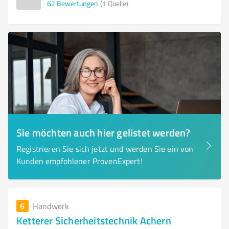
62
Bewertungen
(1 Quelle)
Sie möchten auch hier gelistet werden?
Registrieren Sie sich jetzt und werden Sie ein von
Kunden empfohlener ProvenExpert!
6
Handwerk
Ketterer Sicherheitstechnik Achern